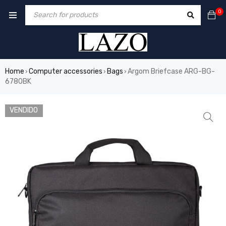
0
Home
Computer accessories
Bags
Argom Briefcase ARG-BG-
›
›
›
6780BK
VENDIDO