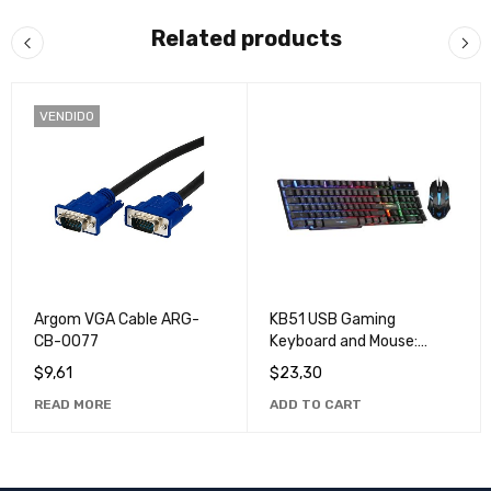
Related products
VENDIDO
Argom VGA Cable ARG-
KB51 USB Gaming
CB-0077
Keyboard and Mouse:
Enhance your Gaming
$
9,61
$
23,30
Experience with High
READ MORE
ADD TO CART
Speed and Accuracy