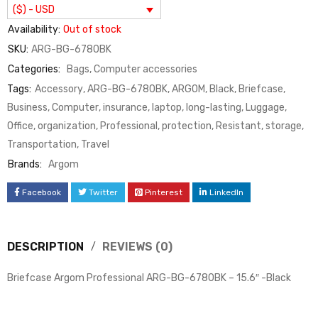
($) - USD
Availability:
Out of stock
SKU:
ARG-BG-6780BK
Categories:
Bags
,
Computer accessories
Tags:
Accessory
,
ARG-BG-6780BK
,
ARGOM
,
Black
,
Briefcase
,
Business
,
Computer
,
insurance
,
laptop
,
long-lasting
,
Luggage
,
Office
,
organization
,
Professional
,
protection
,
Resistant
,
storage
,
Transportation
,
Travel
Brands:
Argom
Facebook
Twitter
Pinterest
LinkedIn
DESCRIPTION
REVIEWS (0)
Briefcase Argom Professional ARG-BG-6780BK – 15.6″ -Black