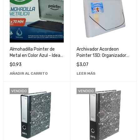
Almohadilla Pointer de
Archivador Acordeon
Metal en Color Azul - Ideal
Pointer 13D: Organizador
para Oficina y Hogar
de Documentos
$
0,93
$
3,07
Resistente y Espacioso
AÑADIR AL CARRITO
LEER MÁS
VENDIDO
VENDIDO