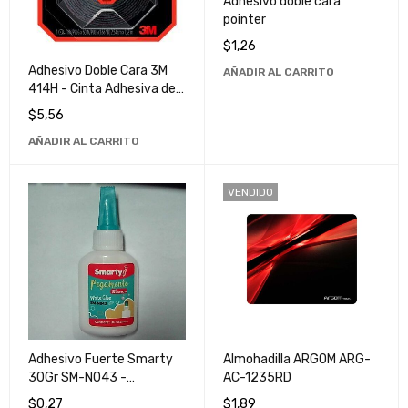
Adhesivo doble cara
pointer
$
1,26
Adhesivo Doble Cara 3M
AÑADIR AL CARRITO
414H - Cinta Adhesiva de
Alta Resistencia y
$
5,56
Durabilidad
AÑADIR AL CARRITO
VENDIDO
Adhesivo Fuerte Smarty
Almohadilla ARGOM ARG-
30Gr SM-N043 -
AC-1235RD
Pegamento Multiusos de
$
0,27
$
1,89