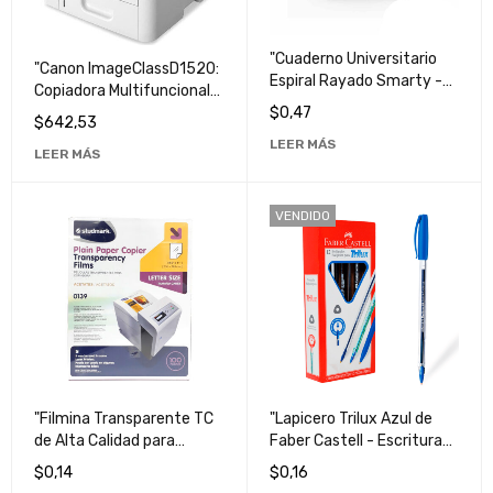
"Cuaderno Universitario
"Canon ImageClassD1520:
Espiral Rayado Smarty -
Copiadora Multifuncional
Ideal para Notas y
de Alta Calidad y
$
0,47
$
642,53
Apuntes Escolares"
Rendimiento"
LEER MÁS
LEER MÁS
VENDIDO
"Filmina Transparente TC
"Lapicero Trilux Azul de
de Alta Calidad para
Faber Castell - Escritura
Presentaciones
Suave y Duradera"
$
0,14
$
0,16
Profesionales"