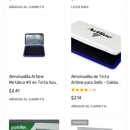
Secado Rápido
AÑADIR AL CARRITO
LEER MÁS
Almohadilla Artline
Almohadilla de Tinta
Metálica #0 en Tinta Azul
Artline para Sello - Calidad
- Ideal para Sellos y
Superior y Larga Duración
(1)
$
2,41
Estampados
$
2,14
Valorado
AÑADIR AL CARRITO
con
AÑADIR AL CARRITO
4.00
de
5
VENDIDO