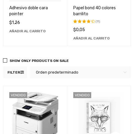
Adhesivo doble cara
Papel bond 40 colores
pointer
barrilito
(11)
$
1,26
$
0,05
Valorado
AÑADIR AL CARRITO
con
4.45
AÑADIR AL CARRITO
de 5
SHOW ONLY PRODUCTS ON SALE
Orden predeterminado
FILTER
VENDIDO
VENDIDO