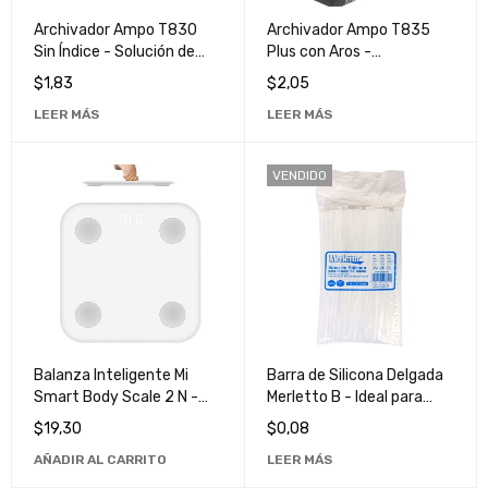
Archivador Ampo T830
Archivador Ampo T835
Sin Índice - Solución de
Plus con Aros -
Almacenamiento de
Organizador de
$
1,83
$
2,05
Documentos de Alta
Documentos de Alta
LEER MÁS
LEER MÁS
Calidad
Calidad
VENDIDO
Balanza Inteligente Mi
Barra de Silicona Delgada
Smart Body Scale 2 N -
Merletto B - Ideal para
Monitor de Salud y Fitness
Manualidades y Proyectos
$
19,30
$
0,08
de Bricolaje
AÑADIR AL CARRITO
LEER MÁS