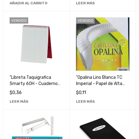
AÑADIR AL CARRITO
LEER MÁS
VENDIDO
VENDIDO
"Libreta Taquigrafica
"Opalina Lino Blanca TC
Smarty 60H - Cuaderno
Imperial - Papel de Alta
de Notas Ideal para
Calidad para Manualidades
$
0,36
$
0,11
Estudiantes y
y Diseño Gráfico"
LEER MÁS
LEER MÁS
Profesionales"