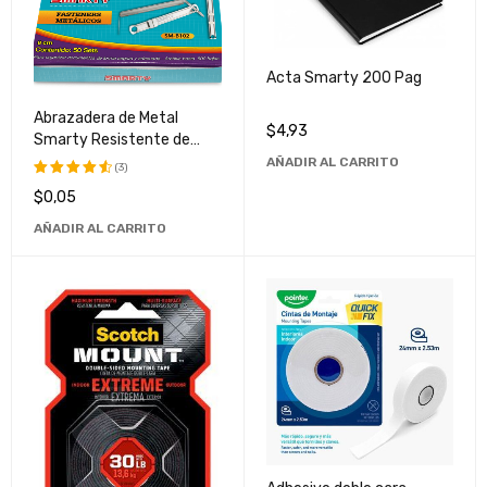
Acta Smarty 200 Pag
Abrazadera de Metal
$
4,93
Smarty Resistente de
80cm - Fijación Rápida y
AÑADIR AL CARRITO
(3)
Segura
$
0,05
Valorado
con
4.67
AÑADIR AL CARRITO
de 5