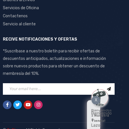
Servicios de Oficina
Contactenos
Servicio al cliente
RECIVE NOTIFICACIONES Y OFERTAS
*Suscríbase a nuestro boletín para recibir ofertas de
descuentos anticipados, actualizaciones e información
sobre nuevos productos para obtener un descuento de
membresía del 10%.
X
Bienvenidos
Bienbenido
a
Nuestra
a
Tienda!
Lazo