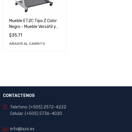
Mueble ET2C Tipo Z Color
Negro - Mueble Versátil y
Elegante para Hogar y
$
35,71
Oficina
AÑADIR AL CARRITO
CONTACTENOS
Telefono: (+505) 2572-4222
Celular: (+505) 5736-4020
info@lazo.es