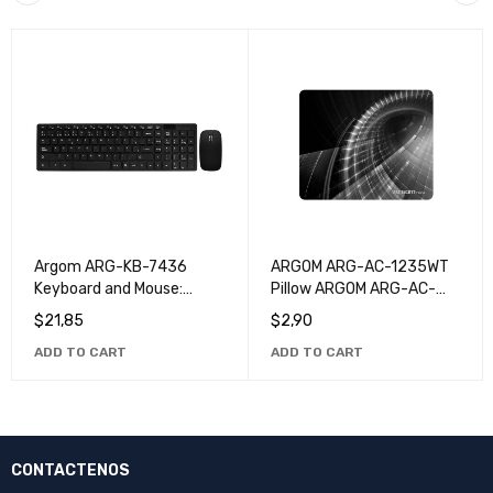
Argom ARG-KB-7436
ARGOM ARG-AC-1235WT
Keyboard and Mouse:
Pillow ARGOM ARG-AC-
Perfect Computer and
1235WT
$
21,85
$
2,90
Gaming Combo
ADD TO CART
ADD TO CART
CONTACTENOS