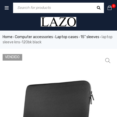
0
Home
Computer accessories
Laptop cases
15" sleeves
laptop
›
›
›
›
sleeve kns-120bk black
VENDIDO