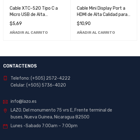
Cable XTC-520 Tipo C a
Cable Mini Display Port a
Micro USB de Alta
HDMI de Alta Calidad para
Velocidad para Carga y
Conexión de Video
$
5,69
$
10,90
Transferencia de Datos
AÑADIR AL CARRITO
AÑADIR AL CARRITO
CONTACTENOS
Telefono: (+505) 2572-4222
Celular: (+505) 5736-4020
info@lazo.es
LAZO. Del monumento 75 vrs E, Frente terminal de
buses, Nueva Guinea, Nicaragua 82500
Lunes -Sabado 7:00am – 7:00pm