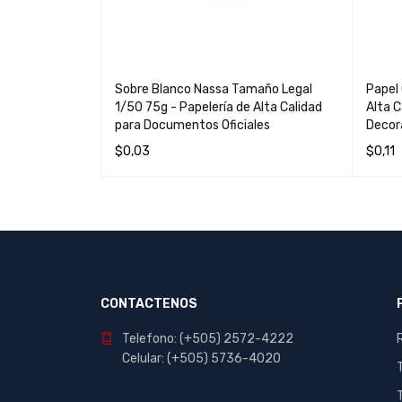
Universal 004 -
Sobre Blanco Nassa Tamaño Legal
Papel
eccionistas
1/50 75g - Papelería de Alta Calidad
Alta C
para Documentos Oficiales
Decor
$
0,03
$
0,11
LEER MÁS
QUICK VIEW
LEER 
CONTACTENOS
Telefono: (+505) 2572-4222
Celular: (+505) 5736-4020