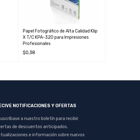
Papel Fotográfico de Alta Calidad Klip
Cartulina Opal
X T/C KPA-320 para Impresiones
Alta Calidad p
Profesionales
Diseño Gráfico
$
0,38
$
0,11
LEER MÁS
QUICK VIEW
AÑADIR AL CAR
ECIVE NOTIFICACIONES Y OFERTAS
uscríbase a nuestro boletín para recibir
ertas de descuentos anticipados,
tualizaciones e información sobre nuevos