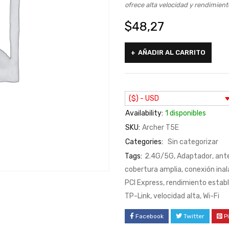
ofrece alta velocidad y rendimient
$
48,27
AÑADIR AL CARRITO
($) - USD
Availability:
1 disponibles
SKU:
Archer T5E
Categories:
Sin categorizar
Tags:
2.4G/5G
,
Adaptador
,
ant
cobertura amplia
,
conexión ina
PCI Express
,
rendimiento estab
TP-Link
,
velocidad alta
,
Wi-Fi
Facebook
Twitter
P