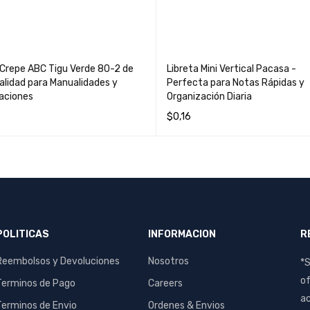
 Crepe ABC Tigu Verde 80-2 de
Libreta Mini Vertical Pacasa -
alidad para Manualidades y
Perfecta para Notas Rápidas y
aciones
Organización Diaria
$
0,16
MÁS
QUICK VIEW
LEER MÁS
QUICK VIEW
POLITICAS
INFORMACION
R
Reembolsos y Devoluciones
Nosotros
*S
of
Terminos de Pago
Careers
ac
Terminos de Envio
Ordenes & Envios