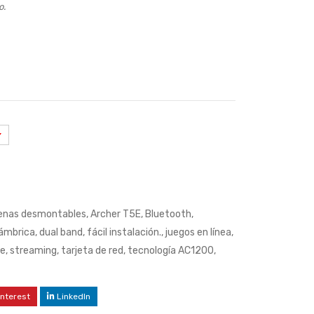
o.
enas desmontables
,
Archer T5E
,
Bluetooth
,
lámbrica
,
dual band
,
fácil instalación.
,
juegos en línea
,
le
,
streaming
,
tarjeta de red
,
tecnología AC1200
,
interest
LinkedIn