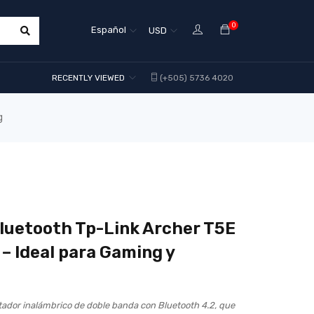
0
Español
USD
RECENTLY VIEWED
(+505) 5736 4020
g
luetooth Tp-Link Archer T5E
 – Ideal para Gaming y
tador inalámbrico de doble banda con Bluetooth 4.2, que