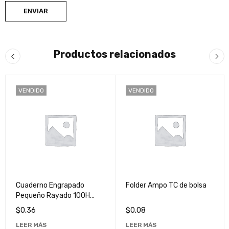
Productos relacionados
VENDIDO
VENDIDO
Cuaderno Engrapado
Folder Ampo TC de bolsa
Pequeño Rayado 100H
Pacasa - Libreta
$
0,36
$
0,08
Compacta para Notas y
LEER MÁS
LEER MÁS
Dibujos