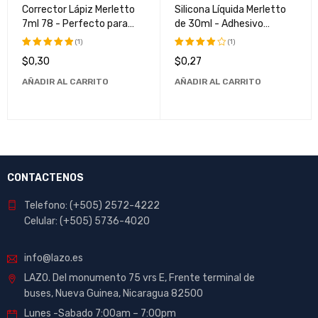
Corrector Lápiz Merletto
Silicona Líquida Merletto
7ml 78 - Perfecto para
de 30ml - Adhesivo
Maquillaje Profesional y
Transparente de Alta
(1)
(1)
Uso Diario
Calidad
$
0,30
$
0,27
Valorado
Valorado
con
5.00
con
AÑADIR AL CARRITO
AÑADIR AL CARRITO
de 5
4.00
de
5
CONTACTENOS
Telefono: (+505) 2572-4222
Celular: (+505) 5736-4020
info@lazo.es
LAZO. Del monumento 75 vrs E, Frente terminal de
buses, Nueva Guinea, Nicaragua 82500
Lunes -Sabado 7:00am – 7:00pm