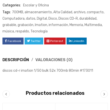
Categories:
Escolar y Oficina
Tags:
700MB
,
almacenamiento
,
Alta Calidad
,
archivo
,
compacto
,
Computadora
,
datos
,
Digital
,
Disco
,
Discos CD-R
,
durabilidad
,
grabable
,
grabación
,
Imation
,
información
,
Memoria
,
Multimedia
,
música
,
respaldo
,
Tecnología
Facebook
Twitter
Pinterest
LinkedIn
DESCRIPCIÓN
VALORACIONES (0)
discos cd-r imation 1/50 bulk 52x 700mb 80min #173011
Productos relacionados