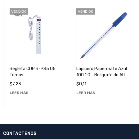
VENDIDO
VENDIDO
Regleta CDP R-PS5 05
Lapicero Papermate Azul
Tomas
100 1.0 - Bolígrafo de Alta
Calidad para Escritura
$
7,23
$
0,11
Suave y Precisa
LEER MÁS
LEER MÁS
CONTACTENOS