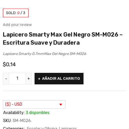
SOLD:
0
/
3
Add your review
Lapicero Smarty Max Gel Negro SM-M026 –
Escritura Suave y Duradera
Lapicero Smarty 0.7mmMax Gel Negro SM-M026
$
0,14
AÑADIR AL CARRITO
($) - USD
Availability:
3 disponibles
SKU:
SM-M026.
Categories:
Escolar y Oficina
,
Lapiceros