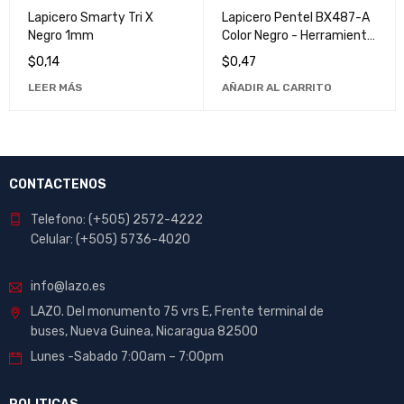
VENDIDO
Lapicero Smarty Tri X
Lapicero Pentel BX487-A
Negro 1mm
Color Negro - Herramienta
de Escritura de Alta
$
0,14
$
0,47
Calidad
LEER MÁS
AÑADIR AL CARRITO
CONTACTENOS
Telefono: (+505) 2572-4222
Celular: (+505) 5736-4020
info@lazo.es
LAZO. Del monumento 75 vrs E, Frente terminal de
buses, Nueva Guinea, Nicaragua 82500
Lunes -Sabado 7:00am – 7:00pm