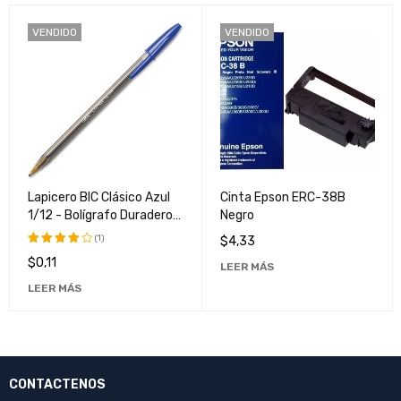
VENDIDO
VENDIDO
Lapicero BIC Clásico Azul
Cinta Epson ERC-38B
1/12 - Bolígrafo Duradero y
Negro
Confiado para Escritura
(1)
$
4,33
Diaria
$
0,11
Valorado
LEER MÁS
con
LEER MÁS
4.00
de
5
CONTACTENOS