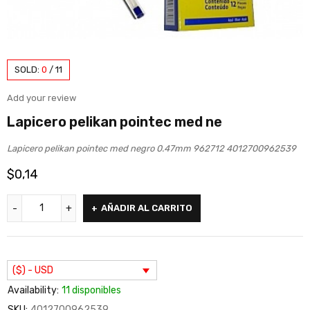
SOLD:
0
/
11
Add your review
Lapicero pelikan pointec med ne
Lapicero pelikan pointec med negro 0.47mm 962712 4012700962539
$
0,14
AÑADIR AL CARRITO
($) - USD
Availability:
11 disponibles
SKU:
4012700962539