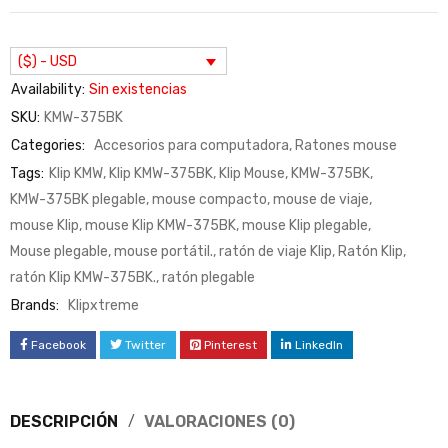
($) - USD
Availability:
Sin existencias
SKU:
KMW-375BK
Categories:
Accesorios para computadora
,
Ratones mouse
Tags:
Klip KMW
,
Klip KMW-375BK
,
Klip Mouse
,
KMW-375BK
,
KMW-375BK plegable
,
mouse compacto
,
mouse de viaje
,
mouse Klip
,
mouse Klip KMW-375BK
,
mouse Klip plegable
,
Mouse plegable
,
mouse portátil.
,
ratón de viaje Klip
,
Ratón Klip
,
ratón Klip KMW-375BK.
,
ratón plegable
Brands:
Klipxtreme
Facebook
Twitter
Pinterest
LinkedIn
DESCRIPCIÓN
VALORACIONES (0)