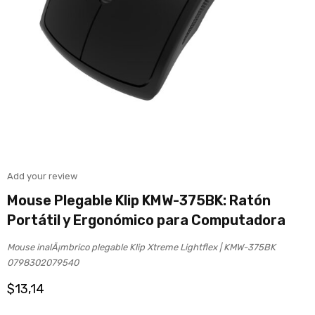
Add your review
Mouse Plegable Klip KMW-375BK: Ratón
Portátil y Ergonómico para Computadora
Mouse inalÃ¡mbrico plegable Klip Xtreme Lightflex | KMW-375BK
0798302079540
$
13,14