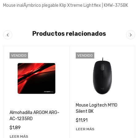
Mouse inalÃ¡mbrico plegable Klip Xtreme Lightflex | KMW-375BK
Productos relacionados
VENDIDO
VENDIDO
Mouse Logitech M110
Silent BK
Almohadilla ARGOM ARG-
AC-1235RD
$
11,91
$
1,89
LEER MÁS
LEER MÁS