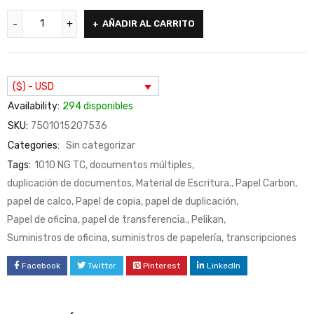
AÑADIR AL CARRITO
($) - USD
Availability:
294 disponibles
SKU:
7501015207536
Categories:
Sin categorizar
Tags:
1010 NG TC
,
documentos múltiples
,
duplicación de documentos
,
Material de Escritura.
,
Papel Carbon
,
papel de calco
,
Papel de copia
,
papel de duplicación
,
Papel de oficina
,
papel de transferencia.
,
Pelikan
,
Suministros de oficina
,
suministros de papelería
,
transcripciones
Facebook
Twitter
Pinterest
LinkedIn