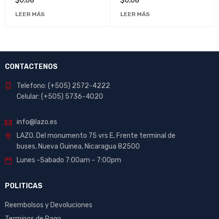
$
0,08
$
0,08
Escolar y de Oficina
Transparente y Duradera
LEER MÁS
LEER MÁS
CONTACTENOS
Telefono: (+505) 2572-4222
Celular: (+505) 5736-4020
info@lazo.es
LAZO. Del monumento 75 vrs E, Frente terminal de
buses, Nueva Guinea, Nicaragua 82500
Lunes -Sabado 7:00am – 7:00pm
POLITICAS
Reembolsos y Devoluciones
Terminos de Pago