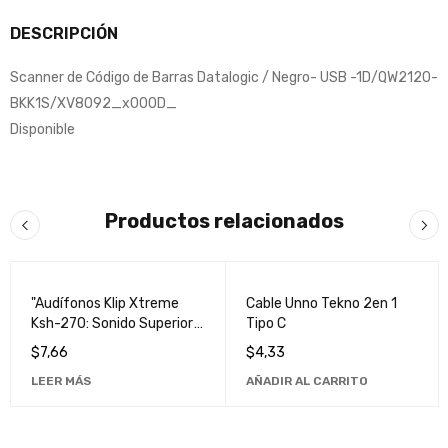
DESCRIPCIÓN
Scanner de Código de Barras Datalogic / Negro- USB -1D/QW2120-
BKK1S/XV8092_x000D_
Disponible
Productos relacionados
VENDIDO
"Audífonos Klip Xtreme
Cable Unno Tekno 2en 1
Ksh-270: Sonido Superior
Tipo C
y Comodidad Inigualable"
$
7,66
$
4,33
LEER MÁS
AÑADIR AL CARRITO