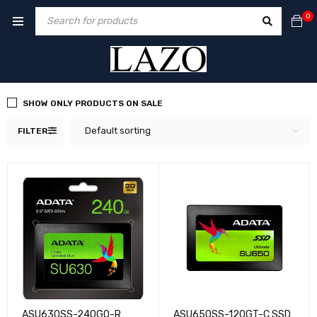
0
SHOW ONLY PRODUCTS ON SALE
Default sorting
FILTER
ASU630SS-240GQ-R
ASU650SS-120GT-C SSD