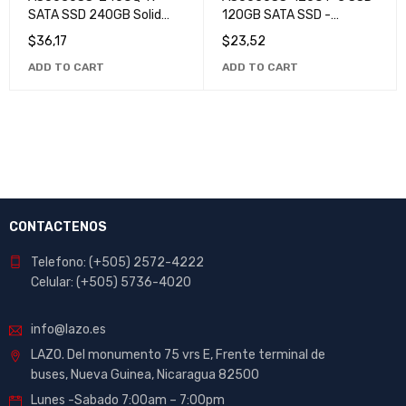
SATA SSD 240GB Solid
120GB SATA SSD -
State Drive: Fast and
Improve Your Computer's
$
36,17
$
23,52
Durable to Enhance Your
Performance
ADD TO CART
ADD TO CART
Computer
CONTACTENOS
Telefono: (+505) 2572-4222
Celular: (+505) 5736-4020
info@lazo.es
LAZO. Del monumento 75 vrs E, Frente terminal de
buses, Nueva Guinea, Nicaragua 82500
Lunes -Sabado 7:00am – 7:00pm