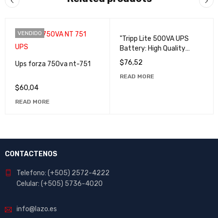
VENDIDO
VENDIDO
"Tripp Lite 500VA UPS
Battery: High Quality
Power Protection for Your
$
76,52
Ups forza 750va nt-751
Devices".
READ MORE
$
60,04
READ MORE
CONTACTENOS
Telefono: (+505) 2572-4222
Celular: (+505) 5736-4020
info@lazo.es