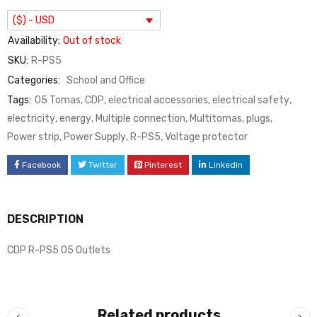
($) - USD
Availability:
Out of stock
SKU:
R-PS5
Categories:
School and Office
Tags:
05 Tomas
,
CDP
,
electrical accessories
,
electrical safety
,
electricity
,
energy
,
Multiple connection
,
Multitomas
,
plugs
,
Power strip
,
Power Supply
,
R-PS5
,
Voltage protector
Facebook
Twitter
Pinterest
LinkedIn
DESCRIPTION
CDP R-PS5 05 Outlets
Related products