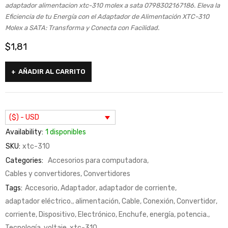
adaptador alimentacion xtc-310 molex a sata 0798302167186. Eleva la
Eficiencia de tu Energía con el Adaptador de Alimentación XTC-310
Molex a SATA: Transforma y Conecta con Facilidad.
$
1,81
AÑADIR AL CARRITO
($) - USD
Availability:
1 disponibles
SKU:
xtc-310
Categories:
Accesorios para computadora
,
Cables y convertidores
,
Convertidores
Tags:
Accesorio
,
Adaptador
,
adaptador de corriente
,
adaptador eléctrico.
,
alimentación
,
Cable
,
Conexión
,
Convertidor
,
corriente
,
Dispositivo
,
Electrónico
,
Enchufe
,
energía
,
potencia.
,
Tecnología
,
voltaje
,
xtc-310