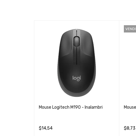
VEND
nalambrico
Mouse Logitech M190 - Inalambri
Mouse
$
14,54
$
8,73