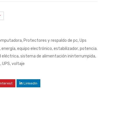
computadora
,
Protectores y respaldo de pc
,
Ups
,
energía
,
equipo electrónico
,
estabilizador
,
potencia.
 eléctrica
,
sistema de alimentación ininterrumpida
,
E
,
UPS
,
voltaje
interest
LinkedIn