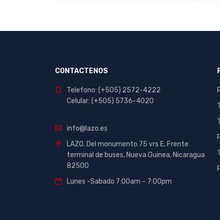
ICK VIEW
AÑADIR AL CARRITO
QUICK VIEW
LEER 
CONTACTENOS
Telefono: (+505) 2572-4222
Celular: (+505) 5736-4020
info@lazo.es
LAZO. Del monumento 75 vrs E, Frente
terminal de buses, Nueva Guinea, Nicaragua
82500
Lunes -Sabado 7:00am – 7:00pm