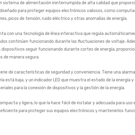
un sistema de alimentación ininterrumpida de alta calidad que propor
á diseñado para proteger equipos electrónicos valiosos, como computa
s, picos de tensión, ruido eléctrico y otras anomalías de energía.
ta con una tecnología de línea interactiva que regula automáticament
dos continúen funcionando durante las fluctuaciones de voltaje. Ade
s dispositivos seguir funcionando durante cortes de energía, proporc
os de manera segura.
erie de características de seguridad y conveniencia. Tiene una alarma
ía está baja, y un indicador LED que muestra el estado de la energía y 
iales para la conexión de dispositivos y la gestión de la energía.
mpacta y ligera, lo que la hace fácil de instalar y adecuada para uso e
y eficiente para proteger sus equipos electrónicos y mantenerlos fun