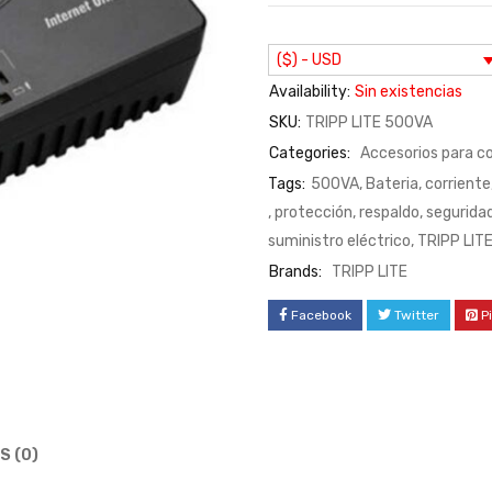
($) - USD
Availability:
Sin existencias
SKU:
TRIPP LITE 500VA
Categories:
Accesorios para 
Tags:
500VA
,
Bateria
,
corriente
,
protección
,
respaldo
,
seguridad
suministro eléctrico
,
TRIPP LIT
Brands:
TRIPP LITE
Facebook
Twitter
P
S (0)