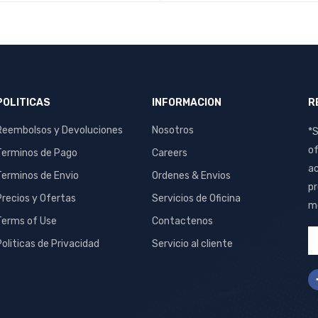
MÁS
QUICK VIEW
LEER MÁS
QUICK VIEW
POLITICAS
INFORMACION
R
Reembolsos y Devoluciones
Nosotros
*S
of
Terminos de Pago
Careers
ac
Terminos de Envio
Ordenes & Envios
pr
Precios y Ofertas
Servicios de Oficina
me
Terms of Use
Contactenos
Politicas de Privacidad
Servicio al cliente