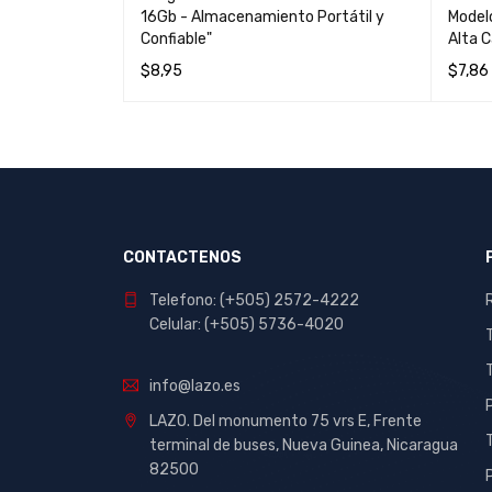
16Gb - Almacenamiento Portátil y
Model
Confiable"
Alta 
$
8,95
$
7,86
LEER MÁS
QUICK VIEW
AÑADI
CONTACTENOS
Telefono: (+505) 2572-4222
Celular: (+505) 5736-4020
info@lazo.es
LAZO. Del monumento 75 vrs E, Frente
terminal de buses, Nueva Guinea, Nicaragua
82500