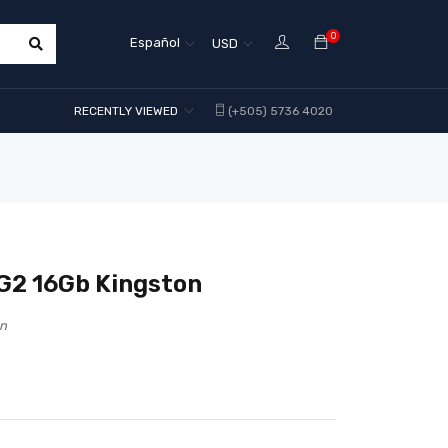
0
Español
USD
RECENTLY VIEWED
(+505) 5736 4020
G2 16Gb Kingston
on