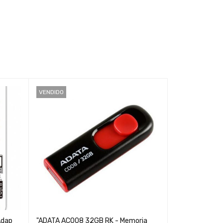
VENDIDO
VENDIDO
"Memoria USB 
32GB - Almace
Adap
"ADATA AC008 32GB RK - Memoria