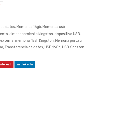
de datos
,
Memorias 16gb
,
Memorias usb
ento
,
almacenamiento Kingston
,
dispositivo USB
,
 externa
,
memoria flash Kingston
,
Memoria portátil
,
ía
,
Transferencia de datos
,
USB 16Gb
,
USB Kingston
interest
LinkedIn