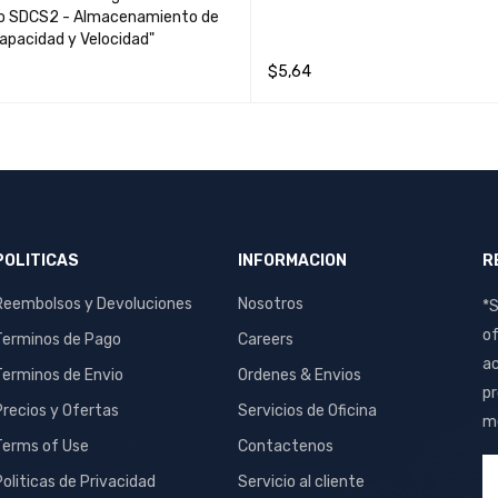
o SDCS2 - Almacenamiento de
Capacidad y Velocidad"
$
5,64
R AL CARRITO
QUICK VIEW
LEER MÁS
QUICK VIEW
POLITICAS
INFORMACION
R
Reembolsos y Devoluciones
Nosotros
*S
of
Terminos de Pago
Careers
ac
Terminos de Envio
Ordenes & Envios
pr
Precios y Ofertas
Servicios de Oficina
me
Terms of Use
Contactenos
Politicas de Privacidad
Servicio al cliente