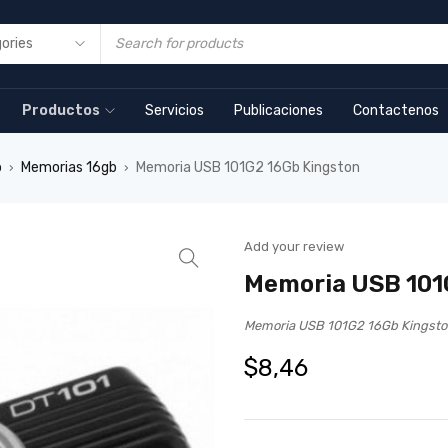
Productos
Servicios
Publicaciones
Contactenos
b
Memorias 16gb
Memoria USB 101G2 16Gb Kingston
›
›
Add your review
Memoria USB 101
Memoria USB 101G2 16Gb Kingst
$
8,46