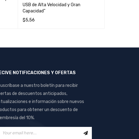
Rápido"
USB de Alta Velocidad y Gran
Capacidad"
$
6,30
$
5,56
LEER MÁS
QUI
LEER MÁS
QUICK VIEW
ECIVE NOTIFICACIONES Y OFERTAS
uscríbase a nuestro boletín para recibir
ertas de descuentos anticipados,
tualizaciones e información sobre nuevos
oductos para obtener un descuento de
mbresía del 10%.