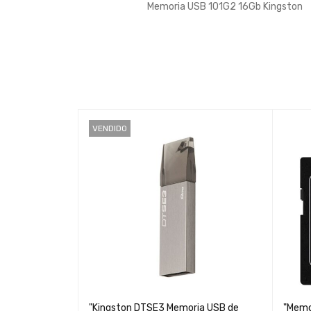
Memoria USB 101G2 16Gb Kingston
VENDIDO
DTX B de 32GB
til y Seguro
"Kingston DTSE3 Memoria USB de
"Memo