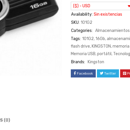
($) - USD
Availability:
Sin existencias
SKU:
101G2
Categories:
Almacenamientos 
Tags:
101G2
,
16Gb
,
almacenami
flash drive
,
KINGSTON
,
memoria
Memoria USB
,
portátil
,
Tecnolog
Brands:
Kingston
Facebook
Twitter
P
S (0)