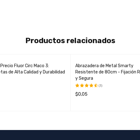
Productos relacionados
IDO
 Precio Fluor Circ Maco 3:
Abrazadera de Metal Smarty
tas de Alta Calidad y Durabilidad
Resistente de 80cm - Fijación 
y Segura
(3)
$
0,05
Valorado
MÁS
QUICK VIEW
con
4.67
AÑADIR AL CARRITO
QUICK VIEW
de 5