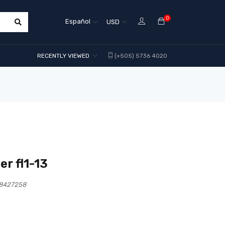
0
Español
USD
RECENTLY VIEWED
(+505) 5736 4020
r fl1-13
38427258