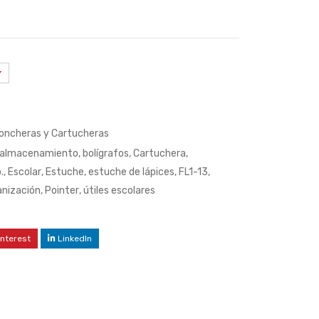
oncheras y Cartucheras
almacenamiento
,
bolígrafos
,
Cartuchera
,
.
,
Escolar
,
Estuche
,
estuche de lápices
,
FL1-13
,
anización
,
Pointer
,
útiles escolares
interest
LinkedIn