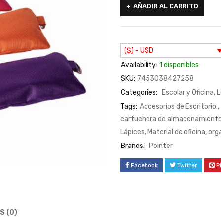
AÑADIR AL CARRITO
($) - USD
Availability:
1 disponibles
SKU:
7453038427258
Categories:
Escolar y Oficina
,
L
Tags:
Accesorios de Escritorio.
,
cartuchera de almacenamiento
Lápices
,
Material de oficina
,
org
Brands:
Pointer
Facebook
Twitter
P
S (0)