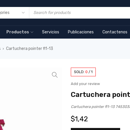
Productos
Servicios
Publicaciones
Contactenos
s
Cartuchera pointer fl1-13
›
SOLD:
0
/
1
Add your review
Cartuchera pointe
Cartuchera pointer fl1-13 74530
$
1,42