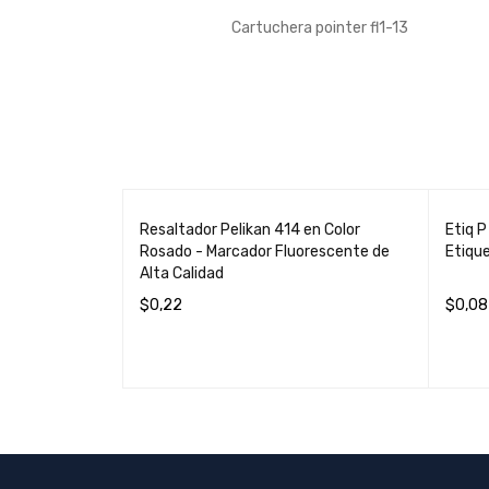
Cartuchera pointer fl1-13
VENDIDO
VEND
l 1/12 -
Resaltador Pelikan 414 en Color
Etiq P
nfiado para
Rosado - Marcador Fluorescente de
Etique
Alta Calidad
$
0,22
$
0,08
LEER MÁS
QUICK VIEW
LEER 