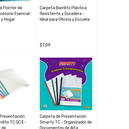
l Pointer de
Carpeta Barrilito Plástica
ccesorio Esencial
Resistente y Duradera -
a y Hogar
Ideal para Oficina y Escuela
$
7,09
CARRIT
QUICK
AÑADIR AL CARRIT
QUICK
VIEW
O
VIEW
 Presentación
Carpeta de Presentación
rilito TC QC3 -
Smarty TC - Organizador de
r de
Documentos de Alta