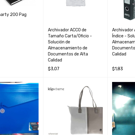
arty 200 Pag
Archivador ACCO de
Archivador
Tamaño Carta/Oficio -
Índice - Sol
Solución de
Almacenam
Almacenamiento de
Documentos
Documentos de Alta
Calidad
Calidad
AL CARRIT
QUICK
$
3,07
$
1,83
O
VIEW
AÑADIR AL CARRIT
QUICK
LEER MÁS
O
VIEW