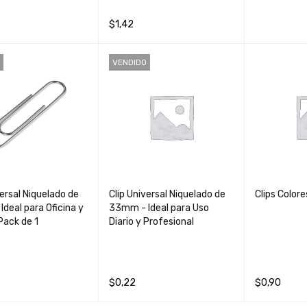
$
1,42
AL CARRIT
QUICK
AÑADIR AL CARRIT
QUICK
VENDIDO
O
VIEW
O
VIEW
versal Niquelado de
Clip Universal Niquelado de
Clips Color
deal para Oficina y
33mm - Ideal para Uso
Pack de 1
Diario y Profesional
$
0,22
$
0,90
S
QUICK VIEW
LEER MÁS
QUICK VIEW
AÑADIR AL 