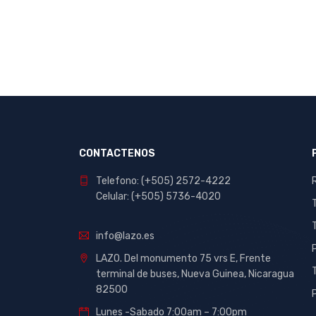
Hystick
Imperial
Ink
Inkjoy
Kingston
Klipxtreme
Logitech
CONTACTENOS
Loro
Telefono: (+505) 2572-4222
Manhattan
Celular: (+505) 5736-4020
Maxell
info@lazo.es
Mercusys
LAZO. Del monumento 75 vrs E, Frente
Merletto
terminal de buses, Nueva Guinea, Nicaragua
Mongol
82500
Nassa
Lunes -Sabado 7:00am – 7:00pm