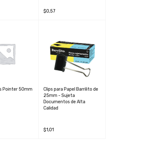
$
0,57
AÑADIR AL CARRIT
QUICK
O
VIEW
es Pointer 50mm
Clips para Papel Barrilito de
25mm - Sujeta
Documentos de Alta
Calidad
$
1,01
CARRIT
QUICK
AÑADIR AL CARRIT
QUICK