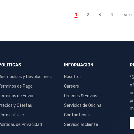
O
1
2
3
4
NEXT
POLITICAS
INFORMACION
R
Reembolsos y Devoluciones
Nosotros
*S
of
Terminos de Pago
Careers
ac
Terminos de Envio
Ordenes & Envios
pr
Precios y Ofertas
Servicios de Oficina
me
Terms of Use
Contactenos
Politicas de Privacidad
Servicio al cliente