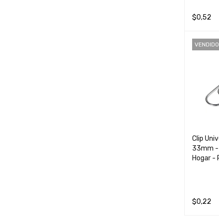
Checkpoint
$
0,52
Claro
AÑADIR 
Dahua
VENDIDO
Delta
Discovery
Elmers
Epson
erich krause
Et2c
Clip Uni
Eurolustre
33mm - I
Hogar - 
Faber Castell
Forza
Gbc
$
0,22
Honeywell
LEER MÁ