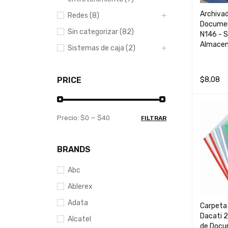
Archivad
Redes (8)
Docume
Sin categorizar (82)
N146 - S
Almacen
Sistemas de caja (2)
PRICE
$
8,08
AÑADIR 
Precio:
$0
—
$40
FILTRAR
BRANDS
Abc
Ablerex
Adata
Carpeta
Dacati 2
Alcatel
de Docu