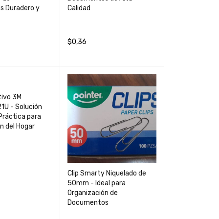
 Duradero y
Calidad
$
0,36
CARRIT
QUICK
AÑADIR AL CARRIT
QUICK
VIEW
O
VIEW
tivo 3M
U - Solución
Práctica para
n del Hogar
Clip Smarty Niquelado de
CARRIT
QUICK
50mm - Ideal para
VIEW
Organización de
Documentos