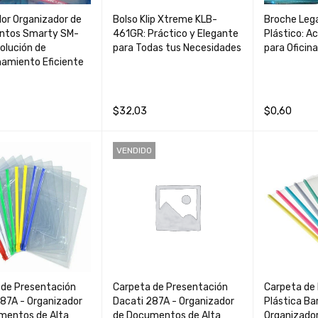
or Organizador de
Bolso Klip Xtreme KLB-
Broche Lega
ntos Smarty SM-
461GR: Práctico y Elegante
Plástico: A
olución de
para Todas tus Necesidades
para Oficin
amiento Eficiente
$
32,03
$
0,60
AL CARRIT
QUICK
AÑADIR AL CARRIT
QUICK
AÑADIR AL 
VENDIDO
O
VIEW
O
VIEW
O
 de Presentación
Carpeta de Presentación
Carpeta de
87A - Organizador
Dacati 287A - Organizador
Plástica Bar
mentos de Alta
de Documentos de Alta
Organizado