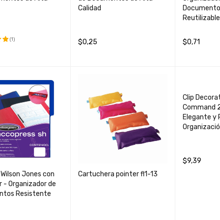
Calidad
Documentos
Reutilizable
(1)
$
0,25
$
0,71
o
LEER MÁS
QUICK VIEW
AÑADIR AL 
0
AL CARRIT
QUICK
O
O
VIEW
Clip Decora
Command 21
Elegante y 
Organizació
$
9,39
 Wilson Jones con
Cartuchera pointer fl1-13
AÑADIR AL 
 - Organizador de
O
tos Resistente