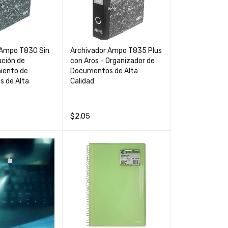
 Ampo T830 Sin
Archivador Ampo T835 Plus
ución de
con Aros - Organizador de
iento de
Documentos de Alta
 de Alta
Calidad
$
2,05
QUICK VIEW
LEER MÁS
QUICK VIEW