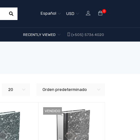
0
Español
USD
RECENTLY VIEWED
(+505) 5736 4020
20
Orden predeterminado
VENDIDO