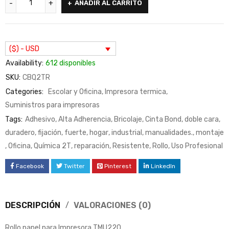
AÑADIR AL CARRITO
($) - USD
Availability:
612 disponibles
SKU:
CBQ2TR
Categories:
Escolar y Oficina
,
Impresora termica
,
Suministros para impresoras
Tags:
Adhesivo
,
Alta Adherencia
,
Bricolaje
,
Cinta Bond
,
doble cara
,
duradero
,
fijación
,
fuerte
,
hogar
,
industrial
,
manualidades.
,
montaje
,
Oficina
,
Química 2T
,
reparación
,
Resistente
,
Rollo
,
Uso Profesional
Facebook
Twitter
Pinterest
LinkedIn
DESCRIPCIÓN
VALORACIONES (0)
Rollo papel para Impresora TMU220