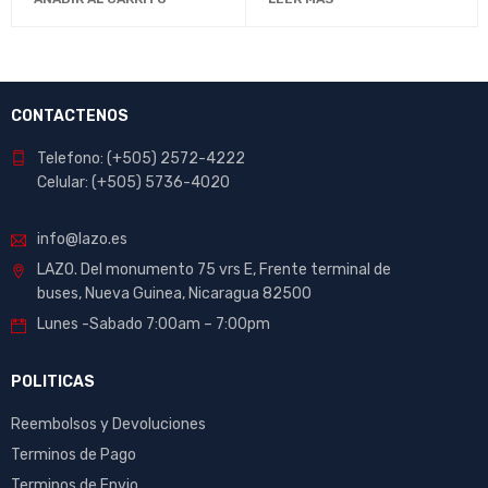
4.00
de
4.00
de
5
5
CONTACTENOS
Telefono: (+505) 2572-4222
Celular: (+505) 5736-4020
info@lazo.es
LAZO. Del monumento 75 vrs E, Frente terminal de
buses, Nueva Guinea, Nicaragua 82500
Lunes -Sabado 7:00am – 7:00pm
POLITICAS
Reembolsos y Devoluciones
Terminos de Pago
Terminos de Envio