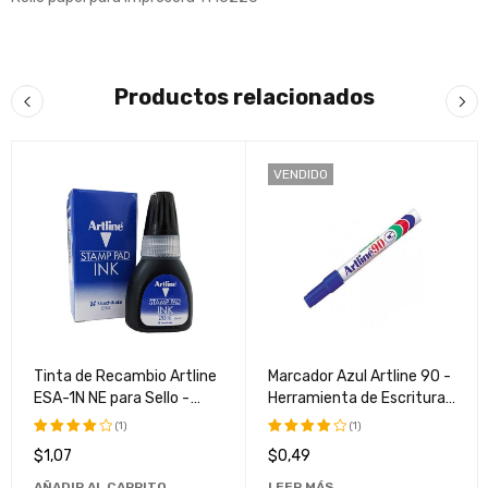
Productos relacionados
VENDIDO
Tinta de Recambio Artline
Marcador Azul Artline 90 -
ESA-1N NE para Sello -
Herramienta de Escritura
Calidad Superior y Larga
de Alta Calidad
(1)
(1)
Duración
$
1,07
$
0,49
Valorado
Valorado
con
con
AÑADIR AL CARRITO
LEER MÁS