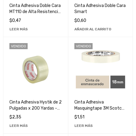
Cinta Adhesiva Doble Cara
Cinta Adhesiva Doble Cara
MT110 de Alta Resistencia
Smart
para Uso Multipropósito
$
0,47
$
0,60
LEER MÁS
AÑADIR AL CARRITO
VENDIDO
VENDIDO
Cinta Adhesiva Hystik de 2
Cinta Adhesiva
Pulgadas x 200 Yardas -
Masquingtape 3M Scotch
Teipe Resistente y
de Alta Calidad para Uso
$
2,35
$
1,51
Duradero
Profesional
LEER MÁS
LEER MÁS