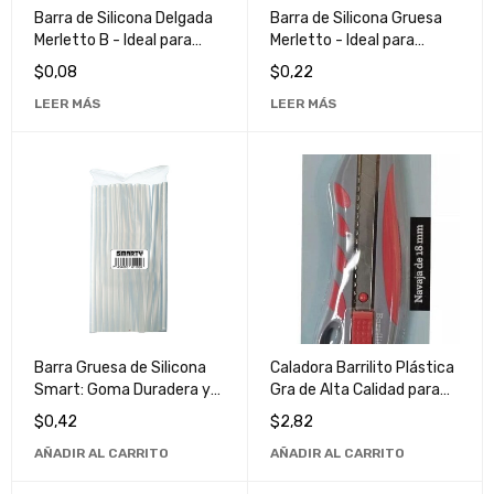
Barra de Silicona Delgada
Barra de Silicona Gruesa
Merletto B - Ideal para
Merletto - Ideal para
Manualidades y Proyectos
Manualidades y Proyectos
$
0,08
$
0,22
de Bricolaje
de Bricolaje
LEER MÁS
LEER MÁS
Barra Gruesa de Silicona
Caladora Barrilito Plástica
Smart: Goma Duradera y
Gra de Alta Calidad para
Flexible para Uso Múltiple
Trabajos de Bricolaje y
$
0,42
$
2,82
Profesionales
AÑADIR AL CARRITO
AÑADIR AL CARRITO