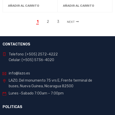
Manualidades y Proyectos
Producto Ecológico y
AÑADIR AL CARRITO
AÑADIR AL CARRITO
Creativos
Seguro
1
2
3
NEXT
CONTACTENOS
Telefono: (+505) 2572-4222
Celular: (+505) 5736-4020
info@lazo.es
LAZO. Del monumento 75 vrs E, Frente terminal de
buses, Nueva Guinea, Nicaragua 82500
Lunes -Sabado 7:00am – 7:00pm
POLITICAS