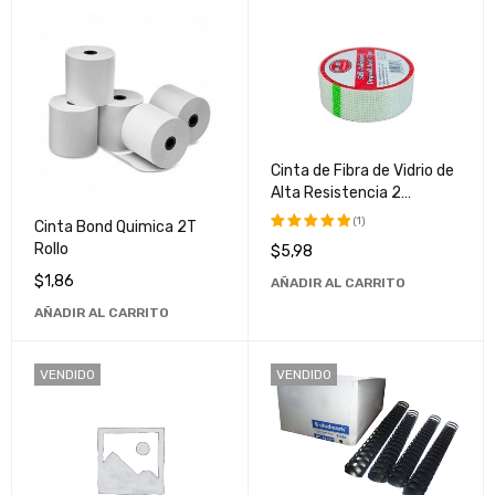
Cinta de Fibra de Vidrio de
Alta Resistencia 2
Pulgadas x 300 Pies -
(1)
Cinta Bond Quimica 2T
Ideal para Reparaciones y
Rollo
$
5,98
Valorado
Refuerzos
con
5.00
$
1,86
AÑADIR AL CARRITO
de 5
AÑADIR AL CARRITO
VENDIDO
VENDIDO