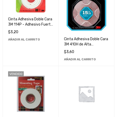
Cinta Adhesiva Doble Cara
3M 114P - Adhesivo Fuerte
y Duradero para Uso
$
3,20
Multipropósito
Cinta Adhesiva Doble Cara
AÑADIR AL CARRITO
3M 410H de Alta
Resistencia - Perfecta
$
3,60
para Manualidades y
AÑADIR AL CARRITO
Reparaciones Domésticas
VENDIDO