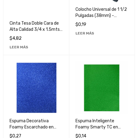
Colocho Universal de 1 1/2
Pulgadas (38mm) -
Herramienta Versátil para
Cinta Tesa Doble Cara de
$
0,19
Todo Uso
Alta Calidad 3/4 x 1.5mts
LEER MÁS
- Ideal para Manualidades
$
4,82
y Reparaciones
LEER MÁS
Espuma Decorativa
Espuma Inteligente
Foamy Escarchado en
Foamy Smarty TC en
Color Azul TC - Ideal para
Color Verde Bandera -
$
0,27
$
0,14