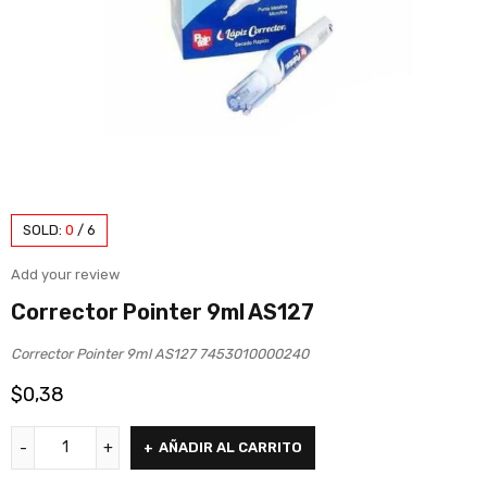
SOLD:
0
/
6
Add your review
Corrector Pointer 9ml AS127
Corrector Pointer 9ml AS127 7453010000240
$
0,38
AÑADIR AL CARRITO