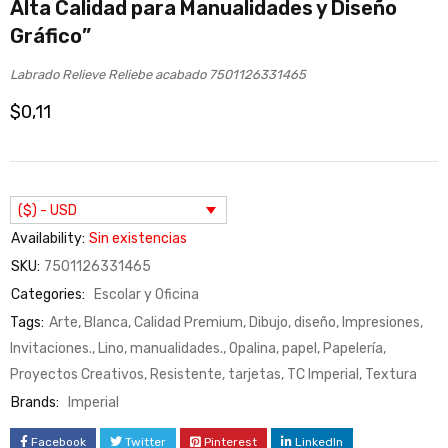
Alta Calidad para Manualidades y Diseño
Gráfico”
Labrado Relieve Reliebe acabado 7501126331465
$
0,11
($) - USD
Availability:
Sin existencias
SKU:
7501126331465
Categories:
Escolar y Oficina
Tags:
Arte
,
Blanca
,
Calidad Premium
,
Dibujo
,
diseño
,
Impresiones
,
Invitaciones.
,
Lino
,
manualidades.
,
Opalina
,
papel
,
Papelería
,
Proyectos Creativos
,
Resistente
,
tarjetas
,
TC Imperial
,
Textura
Brands:
Imperial
Facebook
Twitter
Pinterest
LinkedIn