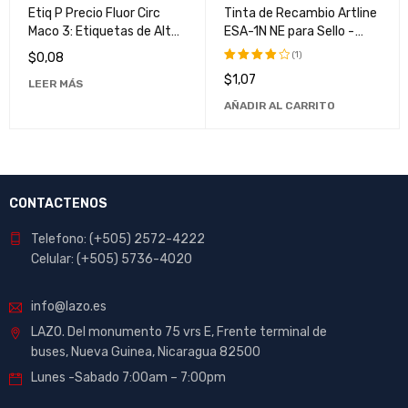
Etiq P Precio Fluor Circ
Tinta de Recambio Artline
Maco 3: Etiquetas de Alta
ESA-1N NE para Sello -
Calidad y Durabilidad
Calidad Superior y Larga
(1)
$
0,08
Duración
$
1,07
Valorado
LEER MÁS
con
AÑADIR AL CARRITO
4.00
de
5
CONTACTENOS
Telefono: (+505) 2572-4222
Celular: (+505) 5736-4020
info@lazo.es
LAZO. Del monumento 75 vrs E, Frente terminal de
buses, Nueva Guinea, Nicaragua 82500
Lunes -Sabado 7:00am – 7:00pm