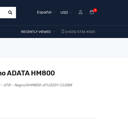
0
Español
USD
RECENTLY VIEWED
(+505) 5736 4020
rno ADATA HM800
0 – 6TB – Negro/AHM800-6TU32G1-CUSBK