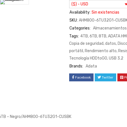
($) - USD
Availability:
Sin existencias
SKU:
AHM800-6TU32G1-CUSB
Categories:
Almacenamientos 
Tags:
4TB
,
6TB
,
8TB
,
ADATA HM
Copia de seguridad
,
datos
,
Disc
portátil
,
Rendimiento alto
,
Resi
Tecnología HDDtoGO
,
USB 3.2
Brands:
Adata
Facebook
Twitter
P
– 6TB – Negro/AHM800-6TU32G1-CUSBK