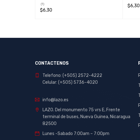
(1)
$
6,30
$
6,30
LEER 
LEER MÁS
QUICK VIEW
CONTACTENOS
Telefono: (+505) 2572-4222
Celular: (+505) 5736-4020
info@lazo.es
LAZO. Del monumento 75 vrs E, Frente
terminal de buses, Nueva Guinea, Nicaragua
82500
Lunes -Sabado 7:00am – 7:00pm