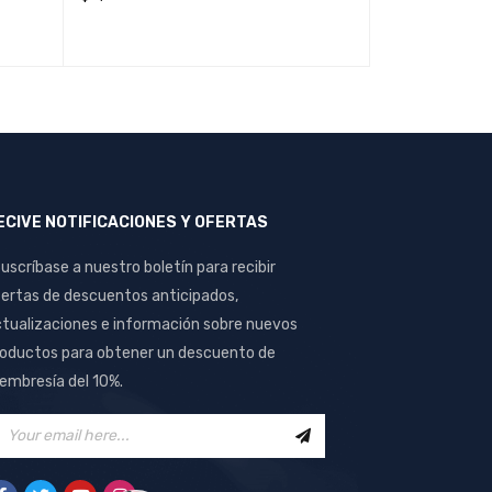
$
14,46
LEER MÁS
QUICK VIEW
LEER MÁS
QUI
ECIVE NOTIFICACIONES Y OFERTAS
uscríbase a nuestro boletín para recibir
ertas de descuentos anticipados,
tualizaciones e información sobre nuevos
oductos para obtener un descuento de
mbresía del 10%.