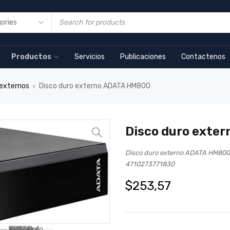
Productos
Servicios
Publicaciones
Contactenos
 externos
Disco duro externo ADATA HM800
›
Disco duro exte
Disco duro externo ADATA HM80
4710273771830
$
253,57