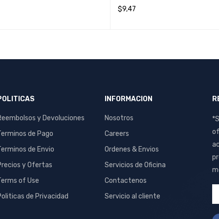
$
9,47
MÁS
QUICK VIEW
LEER MÁS
QUICK VIEW
POLITICAS
INFORMACION
R
Reembolsos y Devoluciones
Nosotros
*S
of
Terminos de Pago
Careers
ac
Terminos de Envio
Ordenes & Envios
pr
Precios y Ofertas
Servicios de Oficina
me
Terms of Use
Contactenos
Politicas de Privacidad
Servicio al cliente