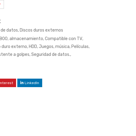
K
de datos
,
Discos duros externos
800
,
almacenamiento
,
Compatible con TV
,
o duro externo
,
HDD
,
Juegos
,
música
,
Películas
,
stente a golpes
,
Seguridad de datos.
,
interest
LinkedIn