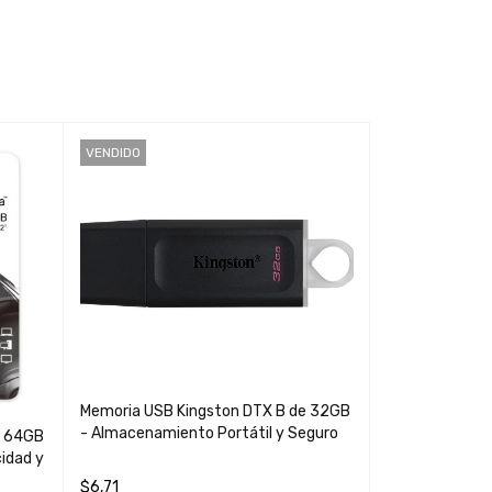
VENDIDO
VENDIDO
Memoria USB Kingston DTX B de 32GB
- Almacenamiento Portátil y Seguro
e 64GB
"Memoria USB 
idad y
DTDUO3G2 - 
Portátil de Alt
$
6,71