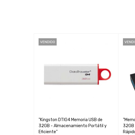
VENDIDO
VEND
 DT106 de
"Kingston DTIG4 Memoria USB de
"Memo
 Portátil y
32GB - Almacenamiento Portátil y
32GB 
Eficiente"
Rápid