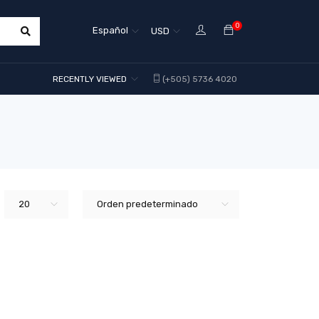
0
Español
USD
RECENTLY VIEWED
(+505) 5736 4020
20
Orden predeterminado