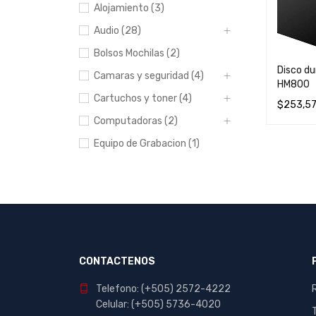
Alojamiento (3)
Audio (28)
Bolsos Mochilas (2)
Disco d
Camaras y seguridad (4)
HM800
Cartuchos y toner (4)
$
253,5
Computadoras (2)
LEER MÁ
Equipo de Grabacion (1)
Escolar y Oficina (412)
Hogar (20)
Impresoras (8)
Manualidades (23)
Muebles (1)
CONTACTENOS
Papeleria (44)
Telefono: (+505) 2572-4222
Portables y
Celular: (+505) 5736-4020
entretenimiento (7)