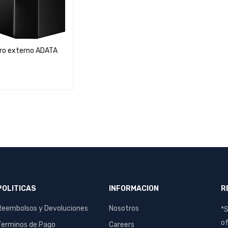
uro externo ADATA
7
S
QUICK VIEW
POLITICAS
INFORMACION
R
Reembolsos y Devoluciones
Nosotros
*S
of
Terminos de Pago
Careers