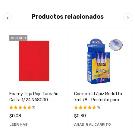
Productos relacionados
VENDIDO
Foamy Tigu Rojo Tamaño
Corrector Lápiz Merletto
Carta 1/24 NASC00 -
7ml 78 - Perfecto para
Material de Papelería Ideal
Maquillaje Profesional y
(1)
(1)
para Manualidades y
Uso Diario
$
0,08
$
0,30
Valorado
Valorado
Proyectos Escolares
con
5.00
con
5.00
LEER MÁS
AÑADIR AL CARRITO
de 5
de 5