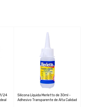
Regla Metálic
Herramienta de
Duradera
$
0,74
 1/24
Silicona Líquida Merletto de 30ml -
Ideal
Adhesivo Transparente de Alta Calidad
AÑADIR AL CAR