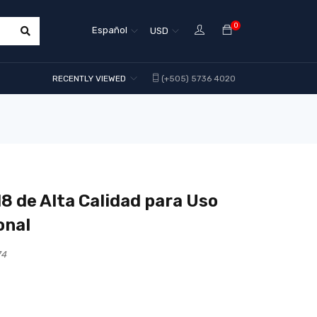
0
Español
USD
RECENTLY VIEWED
(+505) 5736 4020
8 de Alta Calidad para Uso
onal
74