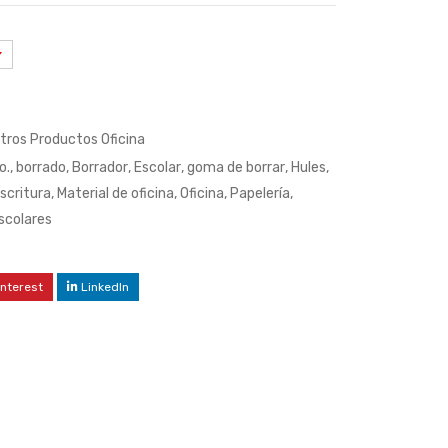
tros Productos Oficina
o.
,
borrado
,
Borrador
,
Escolar
,
goma de borrar
,
Hules
,
scritura
,
Material de oficina
,
Oficina
,
Papelería
,
escolares
interest
LinkedIn