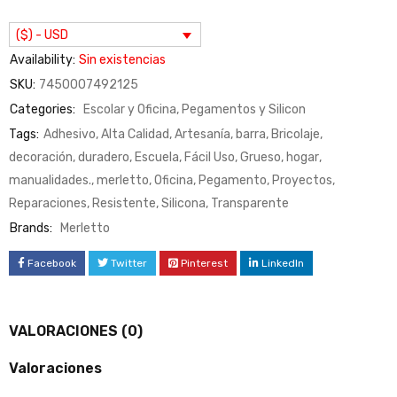
($) - USD
Availability:
Sin existencias
SKU:
7450007492125
Categories:
Escolar y Oficina
,
Pegamentos y Silicon
Tags:
Adhesivo
,
Alta Calidad
,
Artesanía
,
barra
,
Bricolaje
,
decoración
,
duradero
,
Escuela
,
Fácil Uso
,
Grueso
,
hogar
,
manualidades.
,
merletto
,
Oficina
,
Pegamento
,
Proyectos
,
Reparaciones
,
Resistente
,
Silicona
,
Transparente
Brands:
Merletto
Facebook
Twitter
Pinterest
LinkedIn
VALORACIONES (0)
Valoraciones