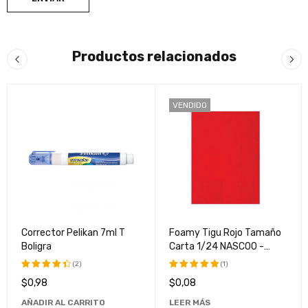
Productos relacionados
VENDIDO
Corrector Pelikan 7ml T
Foamy Tigu Rojo Tamaño
Boligra
Carta 1/24 NASC00 -
Material de Papelería Ideal
(2)
(1)
para Manualidades y
$
0,98
$
0,08
Valorado
Valorado
Proyectos Escolares
con
4.50
con
5.00
AÑADIR AL CARRITO
LEER MÁS
de 5
de 5