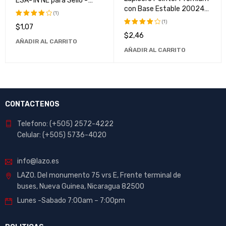
ESA-1N NE para Sello -
con Base Estable 20024-t
Calidad Superior y Larga
(1)
- Herramienta de Escritura
Duración
(1)
$
1,07
Elegante y Duradera
Valorado
$
2,46
con
Valorado
AÑADIR AL CARRITO
4.00
de
con
AÑADIR AL CARRITO
5
4.00
de
5
CONTACTENOS
Telefono: (+505) 2572-4222
Celular: (+505) 5736-4020
info@lazo.es
LAZO. Del monumento 75 vrs E, Frente terminal de
buses, Nueva Guinea, Nicaragua 82500
Lunes -Sabado 7:00am – 7:00pm