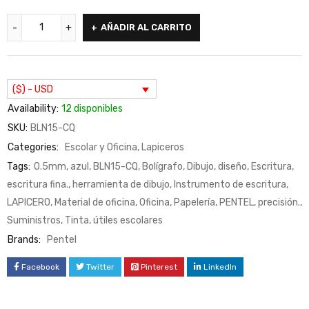
AÑADIR AL CARRITO
($) - USD
Availability:
12 disponibles
SKU:
BLN15-CQ
Categories:
Escolar y Oficina
,
Lapiceros
Tags:
0.5mm
,
azul
,
BLN15-CQ
,
Bolígrafo
,
Dibujo
,
diseño
,
Escritura
,
escritura fina.
,
herramienta de dibujo
,
Instrumento de escritura
,
LAPICERO
,
Material de oficina
,
Oficina
,
Papelería
,
PENTEL
,
precisión.
,
Suministros
,
Tinta
,
útiles escolares
Brands:
Pentel
Facebook
Twitter
Pinterest
LinkedIn