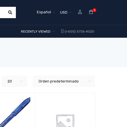
0
Español
USD
RECENTLY VIEWED
(+505) 5736 4020
20
Orden predeterminado