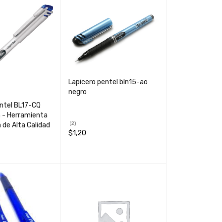
Lapicero pentel bln15-ao
negro
ntel BL17-CQ
 - Herramienta
(2)
 de Alta Calidad
$
1,20
AÑADIR AL CARRIT
QUICK
O
VIEW
CARRIT
QUICK
VIEW