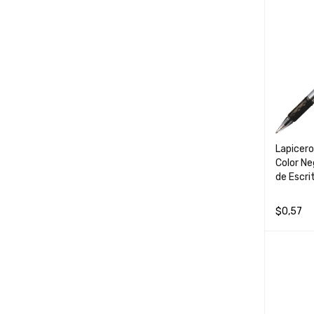
Lapicer
Color Ne
de Escri
$
0,57
AÑADIR 