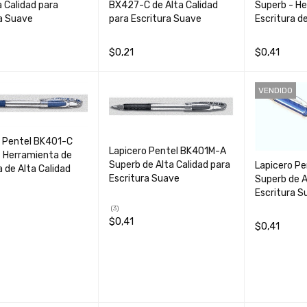
a Calidad para
BX427-C de Alta Calidad
Superb - H
a Suave
para Escritura Suave
Escritura de
$
0,21
$
0,41
AL CARRIT
QUICK
AÑADIR AL CARRIT
QUICK
AÑADIR AL 
VENDIDO
O
VIEW
O
VIEW
O
o Pentel BK401-C
Lapicero Pentel BK401M-A
- Herramienta de
Superb de Alta Calidad para
Lapicero P
a de Alta Calidad
Escritura Suave
Superb de A
Escritura S
(3)
$
0,41
AL CARRIT
QUICK
$
0,41
AÑADIR AL CARRIT
QUICK
O
VIEW
LEER MÁS
O
VIEW