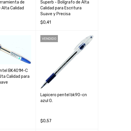
erramienta de
Superb - Bolígrafo de Alta
 Alta Calidad
Calidad para Escritura
Suave y Precisa
$
0,41
CARRIT
QUICK
AÑADIR AL CARRIT
QUICK
VENDIDO
VIEW
O
VIEW
entel BK401M-C
lta Calidad para
uave
Lapicero pentel bk90-cn
azul 0.
QUICK VIEW
$
0,57
LEER MÁS
QUICK VIEW