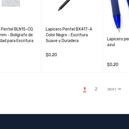
o Pentel BLN15-CQ
Lapicero Pentel BX417-A
mm - Bolígrafo de
Color Negro - Escritura
Lapicero pe
idad para Escritura
Suave y Duradera
azul
$
0,20
AL CARRIT
QUICK
AÑADIR AL CARRIT
QUICK
$
0,20
O
VIEW
O
VIEW
AÑADIR AL 
O
1
2
NEXT