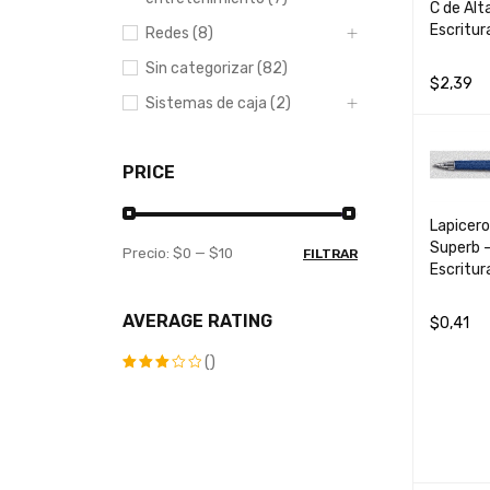
C de Alt
Escritur
Redes (8)
Sin categorizar (82)
$
2,39
Sistemas de caja (2)
AÑADIR 
PRICE
Lapicer
Superb 
Precio:
$0
—
$10
FILTRAR
Escritur
AVERAGE RATING
$
0,41
AÑADIR 
()
Valorado
con
3
de 5