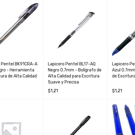
o Pentel BK91CRA-A
Lapicero Pentel BL17-AQ
Lapicero Pe
gro - Herramienta
Negro 0.7mm - Bolígrafo de
Azul 0.7mm
tura de Alta Calidad
Alta Calidad para Escritura
de Escritura
Suave y Precisa
$
1,21
$
1,21
AL CARRIT
QUICK
AÑADIR AL CARRIT
QUICK
AÑADIR AL 
O
VIEW
O
VIEW
O