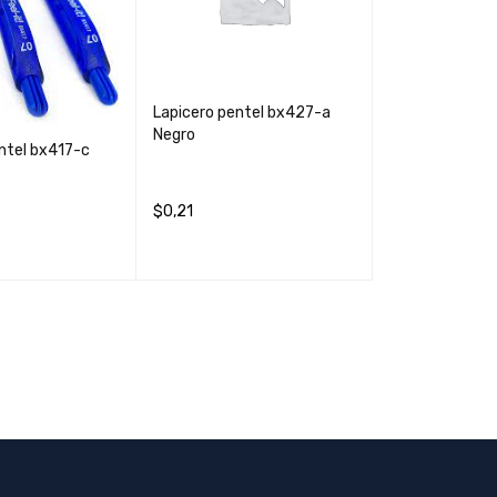
Lapicero pentel bx427-a
Negro
ntel bx417-c
$
0,21
AÑADIR AL CARRIT
QUICK
O
VIEW
CARRIT
QUICK
VIEW