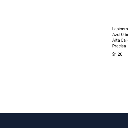
Lapicer
Azul 0.5
Alta Cal
Precisa
$
1,20
AÑADIR 