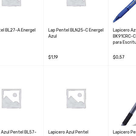
tel BL27-A Energel
Lap Pentel BLN25-C Energel
Lapicero Az
Azul
BK91CRC-C 
para Escrit
$
1,19
$
0,57
AL CARRIT
QUICK
AÑADIR AL CARRIT
QUICK
AÑADIR AL 
O
VIEW
O
VIEW
O
 Azul Pentel BL57-
Lapicero Azul Pentel
Lapicero P