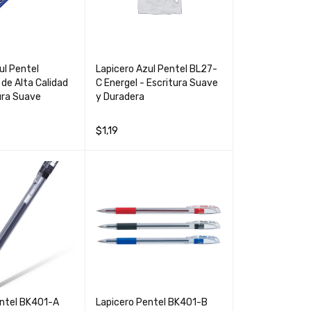
ul Pentel
Lapicero Azul Pentel BL27-
de Alta Calidad
C Energel - Escritura Suave
ura Suave
y Duradera
$
1,19
CARRIT
QUICK
AÑADIR AL CARRIT
QUICK
VIEW
O
VIEW
entel BK401-A
Lapicero Pentel BK401-B