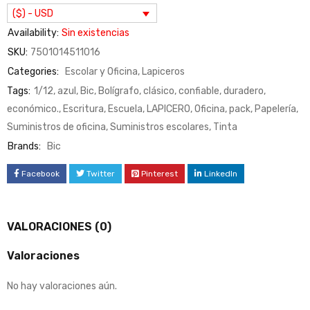
($) - USD
Availability:
Sin existencias
SKU:
7501014511016
Categories:
Escolar y Oficina
,
Lapiceros
Tags:
1/12
,
azul
,
Bic
,
Bolígrafo
,
clásico
,
confiable
,
duradero
,
económico.
,
Escritura
,
Escuela
,
LAPICERO
,
Oficina
,
pack
,
Papelería
,
Suministros de oficina
,
Suministros escolares
,
Tinta
Brands:
Bic
Facebook
Twitter
Pinterest
LinkedIn
VALORACIONES (0)
Valoraciones
No hay valoraciones aún.