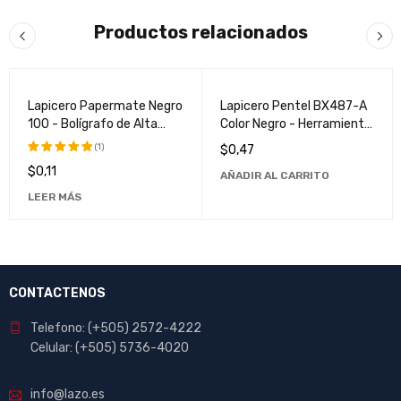
Productos relacionados
VENDIDO
Lapicero Papermate Negro
Lapicero Pentel BX487-A
100 - Bolígrafo de Alta
Color Negro - Herramienta
Calidad para Escritura
de Escritura de Alta
(1)
$
0,47
Suave y Duradera
Calidad
$
0,11
Valorado
AÑADIR AL CARRITO
con
5.00
LEER MÁS
de 5
CONTACTENOS
Telefono: (+505) 2572-4222
Celular: (+505) 5736-4020
info@lazo.es