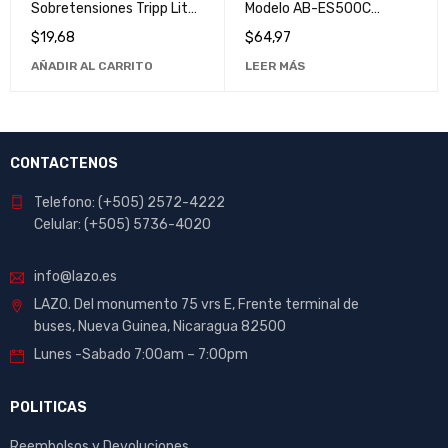
Sobretensiones Tripp Lite
Modelo AB-ES500C
SK120USB - Protección de
Sistema de Alimentación
$
19,68
$
64,97
Alta Calidad para
Ininterrumpida
AÑADIR AL CARRITO
LEER MÁS
Dispositivos USB
CONTACTENOS
Telefono: (+505) 2572-4222
Celular: (+505) 5736-4020
info@lazo.es
LAZO. Del monumento 75 vrs E, Frente terminal de
buses, Nueva Guinea, Nicaragua 82500
Lunes -Sabado 7:00am – 7:00pm
POLITICAS
Reembolsos y Devoluciones