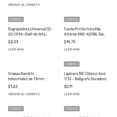
tu Ordenador
AÑADIR AL CARRITO
VENDIDO
VENDIDO
Engrapadora Universal CE-
Funda Protectora Klip
20 CS96-GW9 de Alta
Xtreme KNS-420BL Sle
Calidad y Durabilidad
para Portátiles - Azul
$
2,03
$
16,75
LEER MÁS
LEER MÁS
VENDIDO
Grapas Barrilito
Lapicero BIC Clásico Azul
Industriales de 13mm -
1/12 - Bolígrafo Duradero
Alta Calidad y Durabilidad
y Confiable para Escritura
$
1,22
$
0,11
para Uso Profesional
Diaria
AÑADIR AL CARRITO
LEER MÁS
VENDIDO
VENDIDO