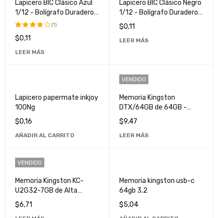
Lapicero BIC Clásico Azul
Lapicero BIC Clásico Negro
1/12 - Bolígrafo Duradero
1/12 - Bolígrafo Duradero
y Confiado para Escritura
y Confiado
(1)
$
0,11
Diaria
$
0,11
Valorado
LEER MÁS
con
LEER MÁS
4.00
de
5
VENDIDO
Lapicero papermate inkjoy
Memoria Kingston
100Ng
DTX/64GB de 64GB -
Almacenamiento de Alta
$
0,16
$
9,47
Velocidad y Rendimiento
AÑADIR AL CARRITO
LEER MÁS
Superior
VENDIDO
Memoria Kingston KC-
Memoria kingston usb-c
U2G32-7GB de Alta
64gb 3.2
Velocidad para Mejorar el
$
6,71
$
5,04
Rendimiento de tu