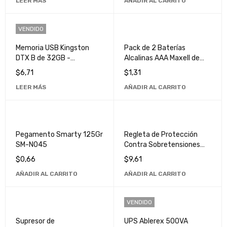
LEER MÁS
AÑADIR AL CARRITO
Computadora
VENDIDO
Memoria USB Kingston
Pack de 2 Baterías
DTX B de 32GB -
Alcalinas AAA Maxell de
Almacenamiento Portátil
Alta Duración
$
6,71
$
1,31
y Seguro
LEER MÁS
AÑADIR AL CARRITO
Pegamento Smarty 125Gr
Regleta de Protección
SM-N045
Contra Sobretensiones
Tripp Lite TLP602 - Ideal
$
0,66
$
9,61
para Oficinas y Hogares
AÑADIR AL CARRITO
AÑADIR AL CARRITO
VENDIDO
Supresor de
UPS Ablerex 500VA