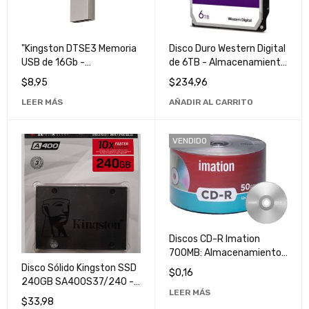
"Kingston DTSE3 Memoria
Disco Duro Western Digital
USB de 16Gb -
de 6TB - Almacenamiento
Almacenamiento Portátil
de Alta Capacidad y
$
8,95
$
234,96
y Confiable"
Rendimiento Superior
LEER MÁS
AÑADIR AL CARRITO
VENDIDO
Discos CD-R Imation
700MB: Almacenamiento
de Alta Calidad y
Disco Sólido Kingston SSD
$
0,16
Durabilidad
240GB SA400S37/240 -
LEER MÁS
Mejora el Rendimiento de
$
33,98