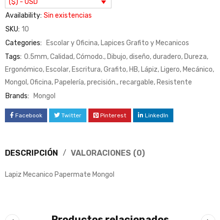
($) - USD
Availability:
Sin existencias
SKU:
10
Categories:
Escolar y Oficina
,
Lapices Grafito y Mecanicos
Tags:
0.5mm
,
Calidad
,
Cómodo.
,
Dibujo
,
diseño
,
duradero
,
Dureza
,
Ergonómico
,
Escolar
,
Escritura
,
Grafito
,
HB
,
Lápiz
,
Ligero
,
Mecánico
,
Mongol
,
Oficina
,
Papelería
,
precisión.
,
recargable
,
Resistente
Brands:
Mongol
Facebook
Twitter
Pinterest
LinkedIn
DESCRIPCIÓN
VALORACIONES (0)
Lapiz Mecanico Papermate Mongol
Productos relacionados