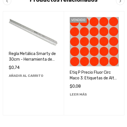
VENDIDO
Regla Metálica Smarty de
30cm - Herramienta de
Medición Precisa y
$
0,74
Duradera
Etiq P Precio Fluor Circ
AÑADIR AL CARRITO
Maco 3: Etiquetas de Alta
Calidad y Durabilidad
$
0,08
LEER MÁS