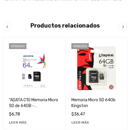
Productos relacionados
VENDIDO
VENDIDO
"ADATA C10 Memoria Micro
Memoria Micro SD 64Gb
SD de 64GB -
Kingston
Almacenamiento de Alta
$
6,78
$
36,47
Velocidad y Calidad"
LEER MÁS
LEER MÁS