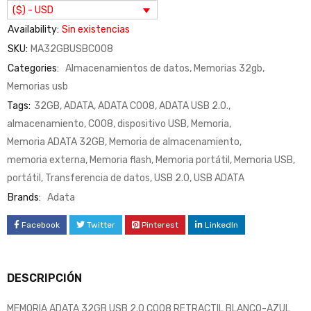
($) - USD
Availability:
Sin existencias
SKU:
MA32GBUSBC008
Categories:
Almacenamientos de datos
,
Memorias 32gb
,
Memorias usb
Tags:
32GB
,
ADATA
,
ADATA C008
,
ADATA USB 2.0.
,
almacenamiento
,
C008
,
dispositivo USB
,
Memoria
,
Memoria ADATA 32GB
,
Memoria de almacenamiento
,
memoria externa
,
Memoria flash
,
Memoria portátil
,
Memoria USB
,
portátil
,
Transferencia de datos
,
USB 2.0
,
USB ADATA
Brands:
Adata
Facebook
Twitter
Pinterest
LinkedIn
DESCRIPCIÓN
MEMORIA ADATA 32GB USB 2.0 C008 RETRACTIL BLANCO-AZUL