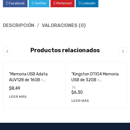
Facebook
Twitter
Pinterest
LinkedIn
DESCRIPCIÓN
VALORACIONES (0)
Productos relacionados
VENDIDO
VENDIDO
"Memoria USB Adata
"Kingston DTIG4 Memoria
AUV128 de 16GB -
USB de 32GB -
Almacenamiento Portátil
Almacenamiento Portátil
(1)
$
8,49
y Rápido"
y Eficiente"
$
6,30
LEER MÁS
LEER MÁS