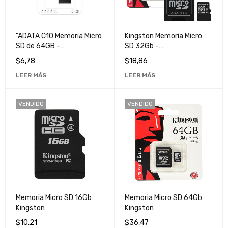
"ADATA C10 Memoria Micro
Kingston Memoria Micro
SD de 64GB -
SD 32Gb -
Almacenamiento de Alta
Almacenamiento de Alta
$
6,78
$
18,86
Velocidad y Calidad"
Velocidad y Calidad
LEER MÁS
LEER MÁS
Superior
VENDIDO
VENDIDO
Memoria Micro SD 16Gb
Memoria Micro SD 64Gb
Kingston
Kingston
$
10,21
$
36,47