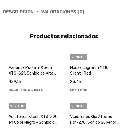
DESCRIPCIÓN
VALORACIONES (0)
Productos relacionados
VENDIDO
Parlante Portátil Xtech
Mouse Logitech M110
XTS-621: Sonido de Alta
Silent- Red
Calidad en Movimiento
$
29,13
$
8,73
AÑADIR AL CARRITO
LEER MÁS
VENDIDO
VENDIDO
Audífonos Xtech XTS-220
"Audífonos Klip Xtreme
en Color Negro - Sonido de
Ksh-270: Sonido Superior