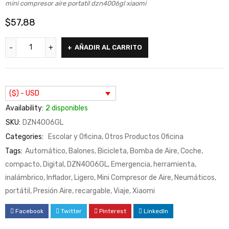
mini compresor aire portatil dzn4006gl xiaomi
$
57,88
AÑADIR AL CARRITO
($) - USD
Availability:
2 disponibles
SKU:
DZN4006GL
Categories:
Escolar y Oficina
,
Otros Productos Oficina
Tags:
Automático
,
Balones
,
Bicicleta
,
Bomba de Aire
,
Coche
,
compacto
,
Digital
,
DZN4006GL
,
Emergencia
,
herramienta
,
inalámbrico
,
Inflador
,
Ligero
,
Mini Compresor de Aire
,
Neumáticos
,
portátil
,
Presión Aire
,
recargable
,
Viaje
,
Xiaomi
Facebook
Twitter
Pinterest
LinkedIn