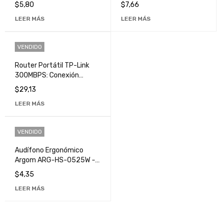
Alta Calidad y Diseño
y Comodidad Inigualable"
$
5,80
$
7,66
Moderno
LEER MÁS
LEER MÁS
VENDIDO
Router Portátil TP-Link
300MBPS: Conexión
Rápida y Segura para
$
29,13
Todos Tus Dispositivos
LEER MÁS
VENDIDO
Audífono Ergonómico
Argom ARG-HS-0525W -
Sonido de Alta Calidad y
$
4,35
Comodidad Superior
LEER MÁS