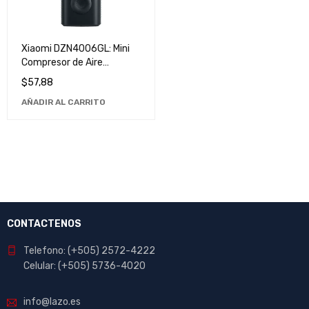
Xiaomi DZN4006GL: Mini
Compresor de Aire
Portátil, Ideal para Viajes y
$
57,88
Uso Doméstico
AÑADIR AL CARRITO
CONTACTENOS
Telefono: (+505) 2572-4222
Celular: (+505) 5736-4020
info@lazo.es