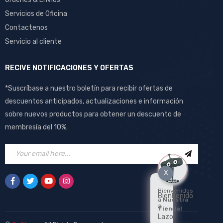
Servicios de Oficina
Contactenos
Servicio al cliente
RECIVE NOTIFICACIONES Y OFERTAS
*Suscríbase a nuestro boletín para recibir ofertas de
descuentos anticipados, actualizaciones e información
sobre nuevos productos para obtener un descuento de
membresía del 10%.
X
Bienvenidos
Bienbenido
a
Nuestra
a
Tienda!
Lazo