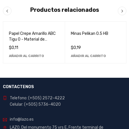
Productos relacionados
Papel Crepe Amarillo ABC
Minas Pelikan 0.5 HB
Tigu O - Material de
Manualidades de Alta
$
0,11
$
0,19
Calidad
AÑADIR AL CARRITO
AÑADIR AL CARRITO
CONTACTENOS
Telefono: (+505) 2572-4222
Celular: (+505) 5736-4020
info@lazo.es
LAZO. Del monumento 75 vrs E, Frente terminal de