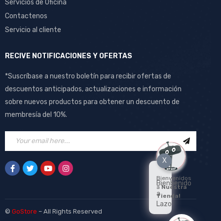
Servicios de Oficina
Contactenos
Servicio al cliente
RECIVE NOTIFICACIONES Y OFERTAS
*Suscríbase a nuestro boletín para recibir ofertas de
descuentos anticipados, actualizaciones e información
sobre nuevos productos para obtener un descuento de
membresía del 10%.
X
Bienvenidos
Bienbenido
a
Nuestra
a
Tienda!
Lazo
©
GoStore
– All Rights Reserved