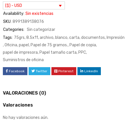
($) - USD
Availability:
Sin existencias
SKU:
8991389138076
Categories:
Sin categorizar
Tags:
75grs
,
8.5x11
,
archivo
,
blanco
,
carta
,
documentos
,
Impresión
,
Oficina
,
papel
,
Papel de 75 gramos.
,
Papel de copia
,
papel de impresora
,
Papel tamaño carta
,
PPC
,
Suministros de oficina
Facebook
Twitter
Pinterest
LinkedIn
VALORACIONES (0)
Valoraciones
No hay valoraciones aún.