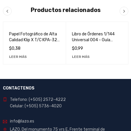
Productos relacionados
VENDIDO
VENDIDO
Papel Fotográfico de Alta
Libro de Órdenes 1/144
Calidad Klip X T/C KPA-320
Universal 004 - Guía
para Impresiones
Detallada para
$
0,38
$
0,99
Profesionales
Coleccionistas
LEER MÁS
LEER MÁS
CONTACTENOS
Telefono: (+505) 2572-4222
Celular: (+505) 5736-4020
info@lazo.es
LAZO. Del monumento 75 vrs E, Frente terminal de