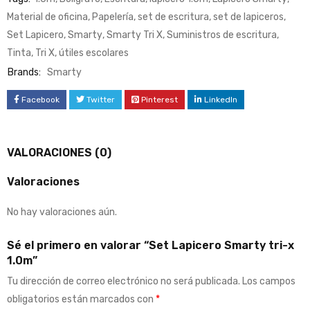
Material de oficina
,
Papelería
,
set de escritura
,
set de lapiceros
,
Set Lapicero
,
Smarty
,
Smarty Tri X
,
Suministros de escritura
,
Tinta
,
Tri X
,
útiles escolares
Brands:
Smarty
Facebook
Twitter
Pinterest
LinkedIn
VALORACIONES (0)
Valoraciones
No hay valoraciones aún.
Sé el primero en valorar “Set Lapicero Smarty tri-x
1.0m”
Tu dirección de correo electrónico no será publicada.
Los campos
obligatorios están marcados con
*