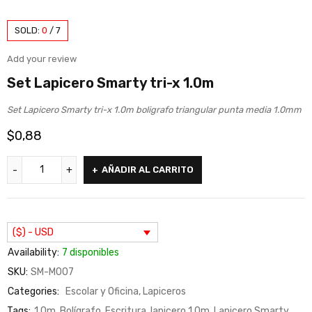
SOLD:
0
/
7
Add your review
Set Lapicero Smarty tri-x 1.0m
Set Lapicero Smarty tri-x 1.0m boligrafo triangular punta media 1.0mm
$
0,88
AÑADIR AL CARRITO
($) - USD
Availability:
7 disponibles
SKU:
SM-M007
Categories:
Escolar y Oficina
,
Lapiceros
Tags:
1.0m
,
Bolígrafo
,
Escritura
,
lapicero 1.0m
,
Lapicero Smarty
,