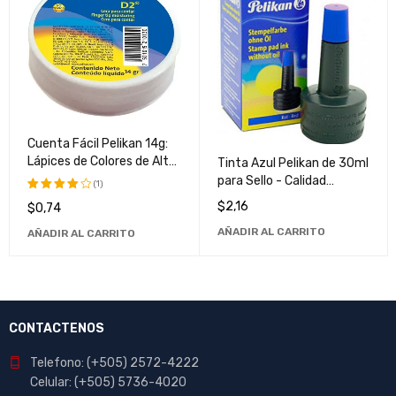
Cuenta Fácil Pelikan 14g:
Lápices de Colores de Alta
Tinta Azul Pelikan de 30ml
Calidad
para Sello - Calidad
(1)
Superior y Larga Duración
$
2,16
$
0,74
Valorado
con
AÑADIR AL CARRITO
AÑADIR AL CARRITO
4.00
de
5
CONTACTENOS
Telefono: (+505) 2572-4222
Celular: (+505) 5736-4020