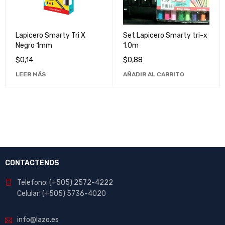
Lapicero Smarty Tri X
Set Lapicero Smarty tri-x
Negro 1mm
1.0m
$
0,14
$
0,88
LEER MÁS
AÑADIR AL CARRITO
CONTACTENOS
Telefono: (+505) 2572-4222
Celular: (+505) 5736-4020
info@lazo.es