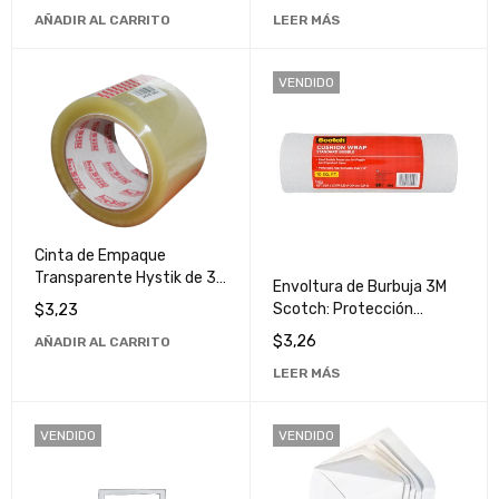
Duradero
AÑADIR AL CARRITO
LEER MÁS
VENDIDO
Cinta de Empaque
Transparente Hystik de 3
Envoltura de Burbuja 3M
Pulgadas - Resistente y
Scotch: Protección
$
3,23
Duradera
Segura para Envíos y
$
3,26
AÑADIR AL CARRITO
Almacenamiento
LEER MÁS
VENDIDO
VENDIDO