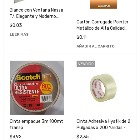
Blanco con Ventana Nassa
T/: Elegante y Moderno
Cartón Corrugado Pointer
para Decoración de
$
0,03
Metálico de Alta Calidad
Interiores
para Embalaje y Envío
LEER MÁS
$
0,11
AÑADIR AL CARRITO
VENDIDO
Cinta empaque 3m 100mt
Cinta Adhesiva Hystik de 2
transp
Pulgadas x 200 Yardas -
Teipe Resistente y
$
3,92
$
2,35