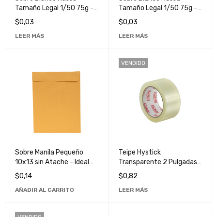
Tamaño Legal 1/50 75g -
Tamaño Legal 1/50 75g -
Papelería de Alta Calidad
Papelería de Alta Calidad
$
0,03
$
0,03
para Documentos
para Documentos
LEER MÁS
LEER MÁS
Oficiales
Oficiales
VENDIDO
Sobre Manila Pequeño
Teipe Hystick
10x13 sin Atache - Ideal
Transparente 2 Pulgadas
para Documentos y
x 90 Yardas - Cinta
$
0,14
$
0,82
Archivos
Adhesiva de Alta
AÑADIR AL CARRITO
LEER MÁS
Resistencia
VENDIDO