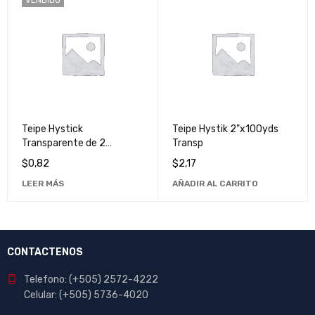
Teipe Hystick
Teipe Hystik 2"x100yds
Transparente de 2
Transp
Pulgadas x 90 Yardas -
$
0,82
$
2,17
Cinta Adhesiva de Alta
LEER MÁS
AÑADIR AL CARRITO
Calidad
CONTACTENOS
Telefono: (+505) 2572-4222
Celular: (+505) 5736-4020