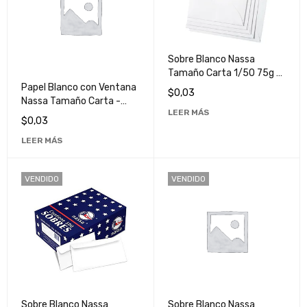
Sobre Blanco Nassa
Tamaño Carta 1/50 75g -
Papelería de Alta Calidad
Papel Blanco con Ventana
$
0,03
para Oficina y Hogar
Nassa Tamaño Carta -
LEER MÁS
Ideal para Oficina y Hogar
$
0,03
LEER MÁS
VENDIDO
VENDIDO
Sobre Blanco Nassa
Sobre Blanco Nassa