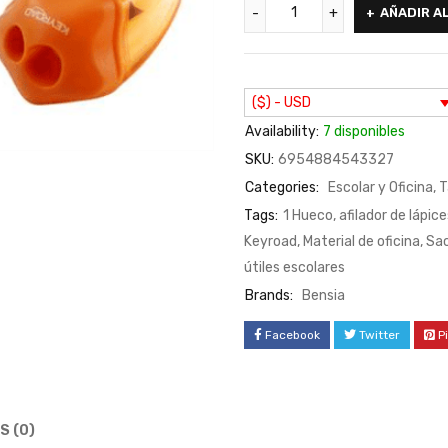
AÑADIR A
($) - USD
Availability:
7 disponibles
SKU:
6954884543327
Categories:
Escolar y Oficina
,
T
Tags:
1 Hueco
,
afilador de lápice
Keyroad
,
Material de oficina
,
Sa
útiles escolares
Brands:
Bensia
Facebook
Twitter
P
S (0)