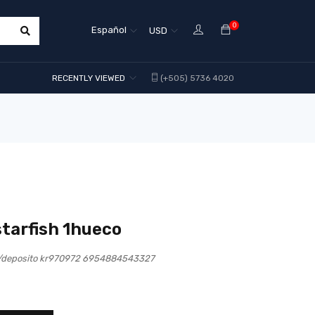
0
Español
USD
RECENTLY VIEWED
(+505) 5736 4020
starfish 1hueco
 c/deposito kr970972 6954884543327