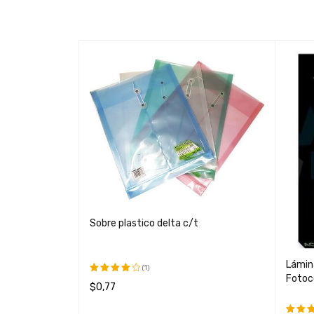
Sobre plastico delta c/t
gro 100 -
d para
Lámin
dera
(1)
Fotoco
$
0,77
Valorado
con
AÑADIR AL CARRITO
QUICK VIEW
4.00
de