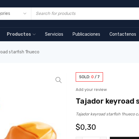
Productos
Servicios
Publicaciones
Contactenos
road starfish 1hueco
SOLD:
0
/
7
Add your review
Tajador keyroad 
Tajador keyroad starfish 1hueco
$
0,30