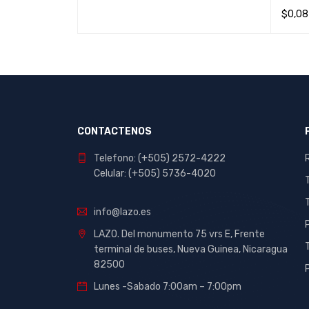
5
$
0,08
Valor
con
5
AÑADI
de 5
CONTACTENOS
Telefono: (+505) 2572-4222
Celular: (+505) 5736-4020
info@lazo.es
LAZO. Del monumento 75 vrs E, Frente
terminal de buses, Nueva Guinea, Nicaragua
82500
Lunes -Sabado 7:00am – 7:00pm