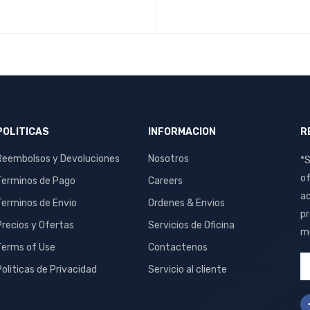
ado
.00
R AL CARRITO
QUICK VIEW
POLITICAS
INFORMACION
R
Reembolsos y Devoluciones
Nosotros
*S
of
Terminos de Pago
Careers
ac
Terminos de Envio
Ordenes & Envios
pr
Precios y Ofertas
Servicios de Oficina
me
Terms of Use
Contactenos
Politicas de Privacidad
Servicio al cliente