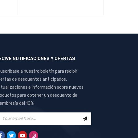
con
AÑADIR AL CARRITO
QUICK VIEW
4.00
de
5
ECIVE NOTIFICACIONES Y OFERTAS
uscríbase a nuestro boletín para recibir
ertas de descuentos anticipados,
tualizaciones e información sobre nuevos
oductos para obtener un descuento de
mbresía del 10%.