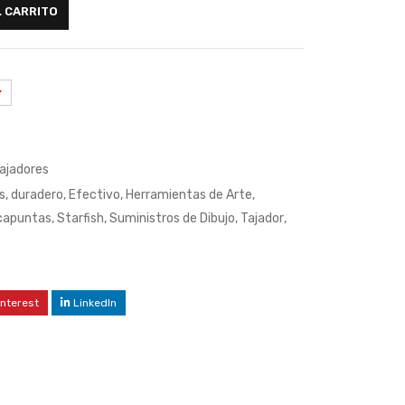
L CARRITO
ajadores
s
,
duradero
,
Efectivo
,
Herramientas de Arte
,
capuntas
,
Starfish
,
Suministros de Dibujo
,
Tajador
,
interest
LinkedIn