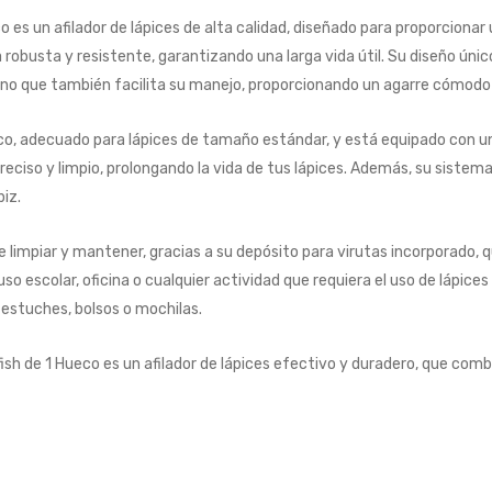
o es un afilador de lápices de alta calidad, diseñado para proporcionar
obusta y resistente, garantizando una larga vida útil. Su diseño únic
, sino que también facilita su manejo, proporcionando un agarre cómodo
co, adecuado para lápices de tamaño estándar, y está equipado con una
preciso y limpio, prolongando la vida de tus lápices. Además, su sistema
iz.
 de limpiar y mantener, gracias a su depósito para virutas incorporado,
 uso escolar, oficina o cualquier actividad que requiera el uso de lápi
 estuches, bolsos o mochilas.
ish de 1 Hueco es un afilador de lápices efectivo y duradero, que combi