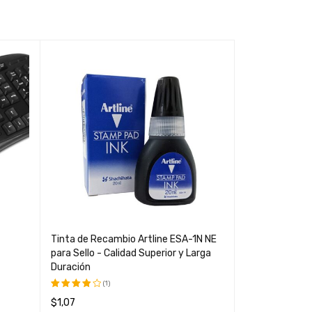
Regla Metálic
Herramienta de
Duradera
$
0,74
Tinta de Recambio Artline ESA-1N NE
AÑADIR AL CAR
para Sello - Calidad Superior y Larga
Duración
(1)
$
1,07
Valorado