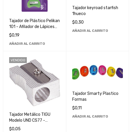
Tajador keyroad starfish
1hueco
Tajador de Plástico Pelikan
$
0,30
101 - Afilador de Lápices
AÑADIR AL CARRITO
Duradero y de Alta Calidad
$
0,19
AÑADIR AL CARRITO
VENDIDO
Tajador Smarty Plastico
Formas
$
0,11
Tajador Metálico TIGU
AÑADIR AL CARRITO
Modelo UND CS77 -
Herramienta de Alta
$
0,05