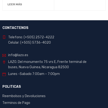
Calidad para Oficina y
LEER MÁS
Hogar
CONTACTENOS
Telefono: (+505) 2572-4222
Celular: (+505) 5736-4020
info@lazo.es
LAZO. Del monumento 75 vrs E, Frente terminal de
buses, Nueva Guinea, Nicaragua 82500
Lunes -Sabado 7:00am – 7:00pm
POLITICAS
Reembolsos y Devoluciones
Terminos de Pago