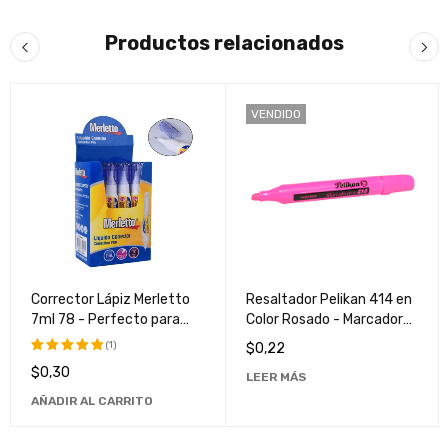
Productos relacionados
VENDIDO
Corrector Lápiz Merletto
Resaltador Pelikan 414 en
7ml 78 - Perfecto para
Color Rosado - Marcador
Maquillaje Profesional y
Fluorescente de Alta
(1)
$
0,22
Uso Diario
Calidad
$
0,30
Valorado
LEER MÁS
con
5.00
AÑADIR AL CARRITO
de 5