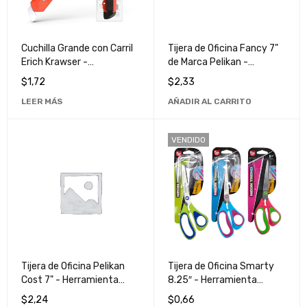
Cuchilla Grande con Carril
Tijera de Oficina Fancy 7"
Erich Krawser -
de Marca Pelikan -
Herramienta de Alta
Herramienta Esencial para
$
1,72
$
2,33
Calidad para Trabajos
Trabajo y Manualidades
LEER MÁS
AÑADIR AL CARRITO
Precisos
VENDIDO
Tijera de Oficina Pelikan
Tijera de Oficina Smarty
Cost 7" - Herramienta
8.25″ - Herramienta
Esencial para Cortar con
Esencial para Trabajos de
$
2,24
$
0,66