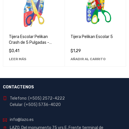
Tijera Escolar Pelikan
Tijera Pelikan Escolar 5
Crash de 5 Pulgadas -
Herramienta Esencial para
$
0,41
$
1,29
el Regreso a Clases
LEER MÁS
AÑADIR AL CARRITO
CONTACTENOS
Telefono: (+505) 2572-4222
Celular: (+505) 5736-4020
info@lazo.es
LAZO. Del monumento 75 vrs E, Frente terminal de