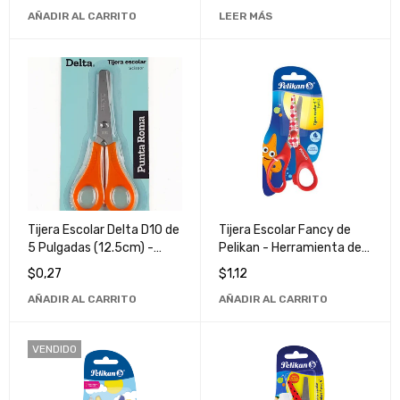
Precisión
Oficina y Manualidades
AÑADIR AL CARRITO
LEER MÁS
Tijera Escolar Delta D10 de
Tijera Escolar Fancy de
5 Pulgadas (12.5cm) -
Pelikan - Herramienta de
Herramienta de Corte
Corte Ideal para Uso
$
0,27
$
1,12
Precisa y Segura para
Escolar
AÑADIR AL CARRITO
AÑADIR AL CARRITO
Niños
VENDIDO