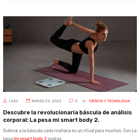
LAZO
MARZO 23, 2023
0
In
CIENCIA Y TECNOLOGIA
Descubre la revolucionaria báscula de análisis
corporal: La pesa mi smart body 2.
Subirse a la báscula cada mañana es un ritual para muchos. Con La
pesa
mi smart body 2
podras